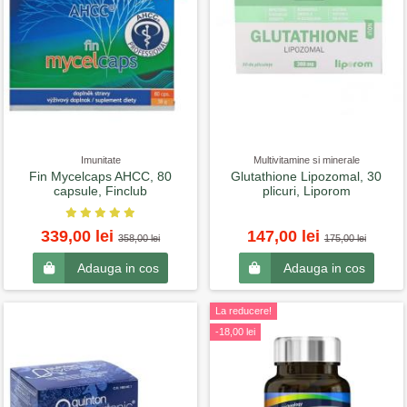
Imunitate
Multivitamine si minerale
Fin Mycelcaps AHCC, 80
Glutathione Lipozomal, 30
capsule, Finclub
plicuri, Liporom
339,00 lei
147,00 lei
358,00 lei
175,00 lei
Adauga in cos
Adauga in cos
La reducere!
-18,00 lei