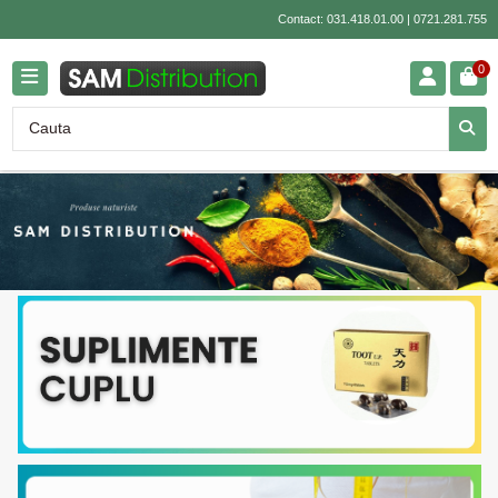
Contact:
031.418.01.00
|
0721.281.755
0