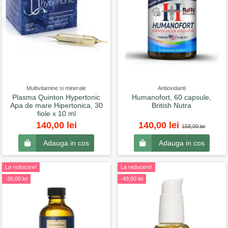
Multivitamine si minerale
Antioxidanti
Plasma Quinton Hypertonic
Humanofort, 60 capsule,
Apa de mare Hipertonica, 30
British Nutra
fiole x 10 ml
140,00 lei
140,00 lei
158,00 lei
Adauga in cos
Adauga in cos
La reducere!
La reducere!
-36,00 lei
-49,00 lei