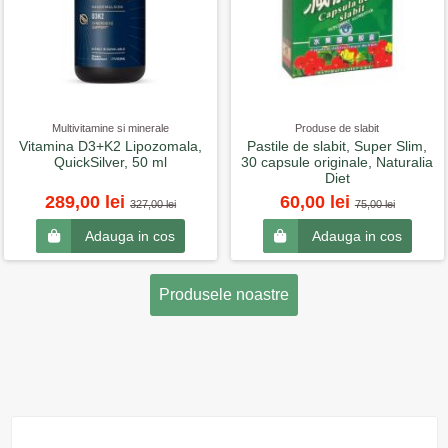
Multivitamine si minerale
Produse de slabit
Vitamina D3+K2 Lipozomala,
Pastile de slabit, Super Slim,
QuickSilver, 50 ml
30 capsule originale, Naturalia
Diet
289,00 lei
60,00 lei
327,00 lei
75,00 lei
Adauga in cos
Adauga in cos
Produsele noastre