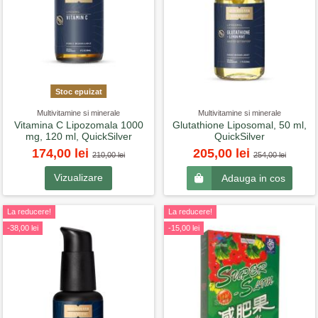
Stoc epuizat
Multivitamine si minerale
Multivitamine si minerale
Vitamina C Lipozomala 1000
Glutathione Liposomal, 50 ml,
mg, 120 ml, QuickSilver
QuickSilver
174,00 lei
205,00 lei
210,00 lei
254,00 lei
Vizualizare
Adauga in cos
La reducere!
La reducere!
-38,00 lei
-15,00 lei