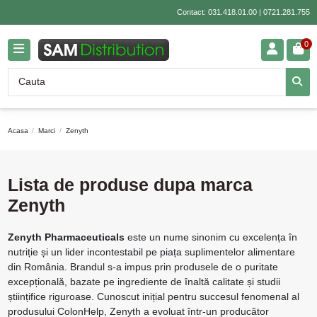
Contact:
031.418.01.00
|
0721.281.755
0
Acasa
Marci
Zenyth
Lista de produse dupa marca
Zenyth
Zenyth Pharmaceuticals
este un nume sinonim cu excelența în
nutriție și un lider incontestabil pe piața suplimentelor alimentare
din România. Brandul s-a impus prin produsele de o puritate
excepțională, bazate pe ingrediente de înaltă calitate și studii
științifice riguroase. Cunoscut inițial pentru succesul fenomenal al
produsului ColonHelp, Zenyth a evoluat într-un producător