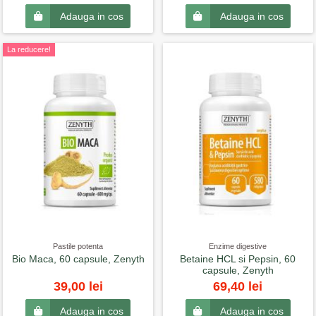
Adauga in cos
Adauga in cos
La reducere!
Pastile potenta
Enzime digestive
Bio Maca, 60 capsule, Zenyth
Betaine HCL si Pepsin, 60
capsule, Zenyth
39,00 lei
69,40 lei
Adauga in cos
Adauga in cos