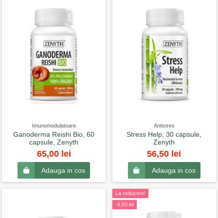
Imunomodulatoare
Antistres
Ganoderma Reishi Bio, 60
Stress Help, 30 capsule,
capsule, Zenyth
Zenyth
65,00 lei
56,50 lei
Adauga in cos
Adauga in cos
La reducere!
-9,50 lei