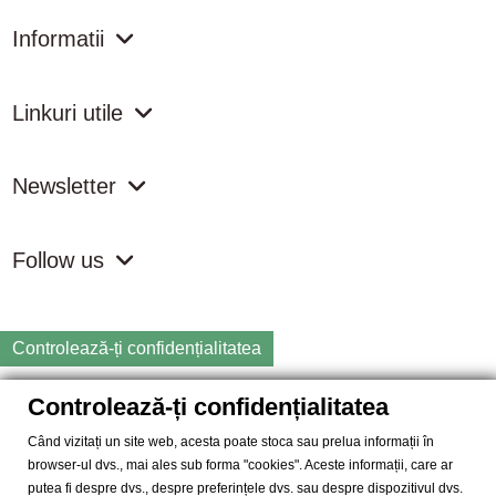
Informatii
Linkuri utile
Newsletter
Follow us
Controlează-ți confidențialitatea
Controlează-ți confidențialitatea
Copyright
2026 samdistribution.ro - Magazin online cu Produse
Naturiste & BIO
Când vizitați un site web, acesta poate stoca sau prelua informații în
browser-ul dvs., mai ales sub forma "cookies". Aceste informații, care ar
SAM DISTRIBUTION S.R.L.
- Cod fiscal: RO14935035, Registrul
putea fi despre dvs., despre preferințele dvs. sau despre dispozitivul dvs.
Comertului: J40/10004/2002, Adresa: Str. Dimieni, nr. 7, Bucuresti,