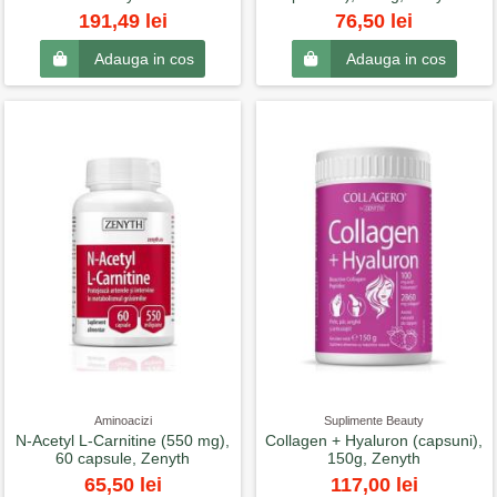
191,49 lei
76,50 lei
Adauga in cos
Adauga in cos
Aminoacizi
Suplimente Beauty
N-Acetyl L-Carnitine (550 mg),
Collagen + Hyaluron (capsuni),
60 capsule, Zenyth
150g, Zenyth
65,50 lei
117,00 lei