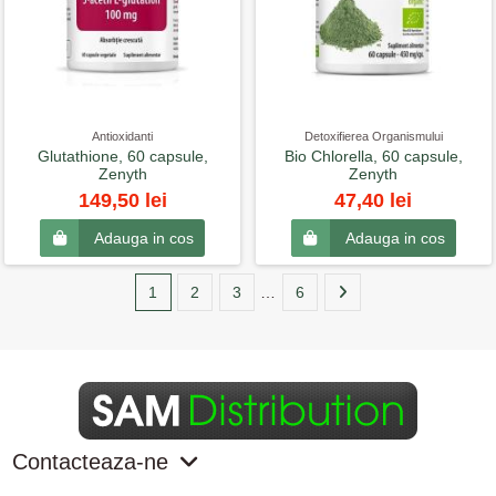
Antioxidanti
Detoxifierea Organismului
Glutathione, 60 capsule,
Bio Chlorella, 60 capsule,
Zenyth
Zenyth
149,50 lei
47,40 lei
Adauga in cos
Adauga in cos
1
2
3
…
6
Contacteaza-ne