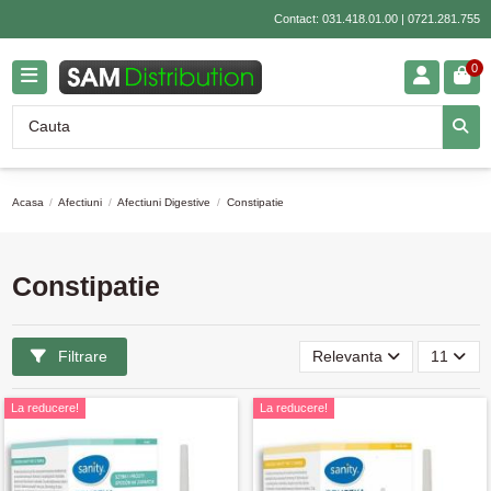
Contact:
031.418.01.00
|
0721.281.755
0
Acasa
Afectiuni
Afectiuni Digestive
Constipatie
Constipatie
Filtrare
Relevanta
11
La reducere!
La reducere!