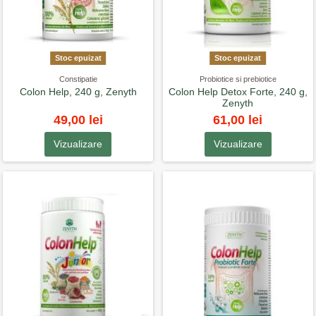
Stoc epuizat
Stoc epuizat
Constipatie
Probiotice si prebiotice
Colon Help, 240 g, Zenyth
Colon Help Detox Forte, 240 g,
Zenyth
49,00 lei
61,00 lei
Vizualizare
Vizualizare