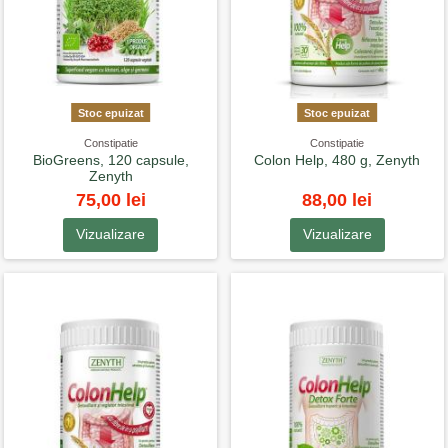
Stoc epuizat
Stoc epuizat
Constipatie
Constipatie
BioGreens, 120 capsule,
Colon Help, 480 g, Zenyth
Zenyth
75,00 lei
88,00 lei
Vizualizare
Vizualizare