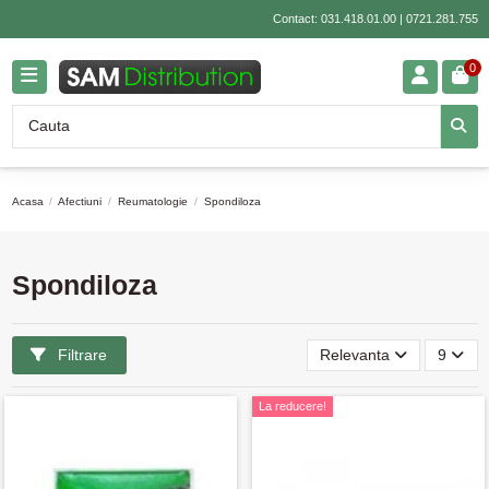
Contact:
031.418.01.00
|
0721.281.755
0
Acasa
Afectiuni
Reumatologie
Spondiloza
Spondiloza
Filtrare
Relevanta
9
La reducere!