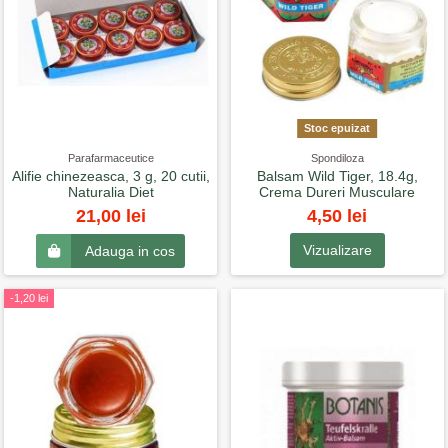
Stoc epuizat
Parafarmaceutice
Spondiloza
Alifie chinezeasca, 3 g, 20 cutii,
Balsam Wild Tiger, 18.4g,
Naturalia Diet
Crema Dureri Musculare
4,50 lei
21,00 lei
Vizualizare
Adauga in cos
-1,20 lei