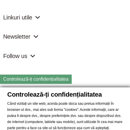
Linkuri utile
Newsletter
Follow us
Controlează-ți confidențialitatea
Controlează-ți confidențialitatea
Copyright
2026 samdistribution.ro - Magazin online cu Produse
Naturiste & BIO
Când vizitați un site web, acesta poate stoca sau prelua informații în
browser-ul dvs., mai ales sub forma "cookies". Aceste informații, care ar
SAM DISTRIBUTION S.R.L.
- Cod fiscal: RO14935035, Registrul
putea fi despre dvs., despre preferințele dvs. sau despre dispozitivul dvs.
Comertului: J40/10004/2002, Adresa: Str. Dimieni, nr. 7, Bucuresti,
de internet (computere, tablete sau mobile), sunt utilizate în cea mai mare
sector 5.
parte pentru a face ca site-ul să funcționeze așa cum vă așteptați.