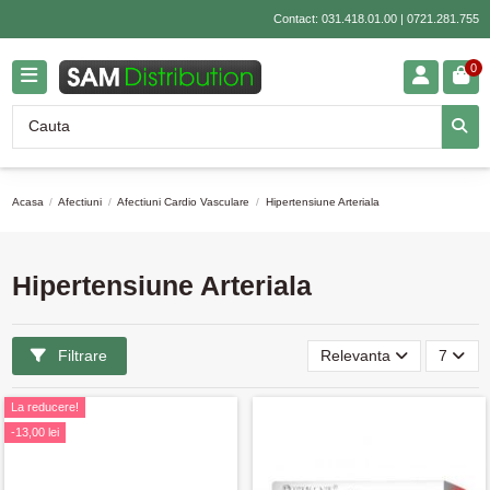
Contact:
031.418.01.00
|
0721.281.755
0
Acasa
Afectiuni
Afectiuni Cardio Vasculare
Hipertensiune Arteriala
Hipertensiune Arteriala
Filtrare
Relevanta
7
La reducere!
-13,00 lei