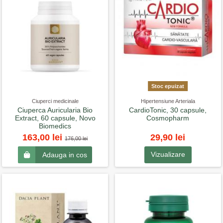
Stoc epuizat
Ciuperci medicinale
Hipertensiune Arteriala
Ciuperca Auricularia Bio
CardioTonic, 30 capsule,
Extract, 60 capsule, Novo
Cosmopharm
Biomedics
29,90 lei
163,00 lei
176,00 lei
Vizualizare
Adauga in cos