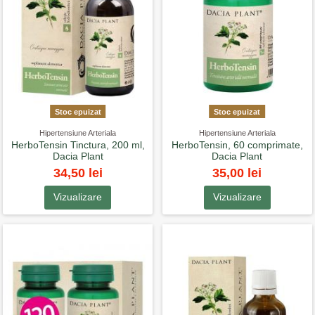
Stoc epuizat
Stoc epuizat
Hipertensiune Arteriala
Hipertensiune Arteriala
HerboTensin Tinctura, 200 ml,
HerboTensin, 60 comprimate,
Dacia Plant
Dacia Plant
34,50 lei
35,00 lei
Vizualizare
Vizualizare