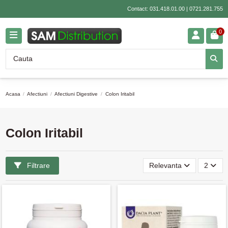
Contact:
031.418.01.00
|
0721.281.755
0
Acasa
Afectiuni
Afectiuni Digestive
Colon Iritabil
Colon Iritabil
Filtrare
Relevanta
2