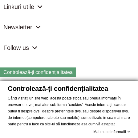
Linkuri utile
Newsletter
Follow us
Controlează-ți confidențialitatea
Controlează-ți confidențialitatea
Copyright
2026 samdistribution.ro - Magazin online cu Produse
Naturiste & BIO
Când vizitați un site web, acesta poate stoca sau prelua informații în
browser-ul dvs., mai ales sub forma "cookies". Aceste informații, care ar
SAM DISTRIBUTION S.R.L.
- Cod fiscal: RO14935035, Registrul
putea fi despre dvs., despre preferințele dvs. sau despre dispozitivul dvs.
Comertului: J40/10004/2002, Adresa: Str. Dimieni, nr. 7, Bucuresti,
de internet (computere, tablete sau mobile), sunt utilizate în cea mai mare
sector 5.
parte pentru a face ca site-ul să funcționeze așa cum vă așteptați.
Mai multe informatii