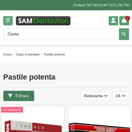
Contact:
031.418.01.00
|
0721.281.755
0
Acasa
Cuplu si intimitate
Pastile potenta
Pastile potenta
Filtrare
Relevanta
24
La reducere!