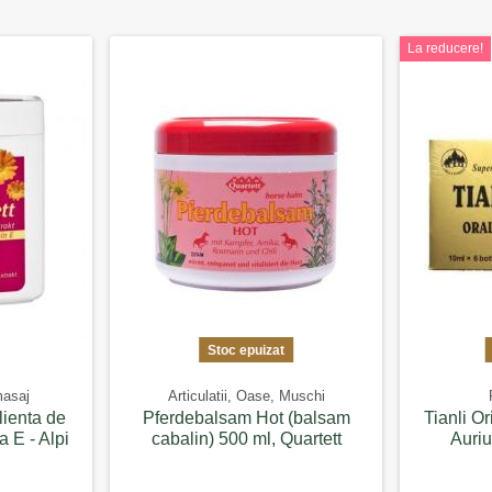
La reducere!
Stoc epuizat
masaj
Articulatii, Oase, Muschi
lienta de
Pferdebalsam Hot (balsam
Tianli Or
a E - Alpi
cabalin) 500 ml, Quartett
Auriu