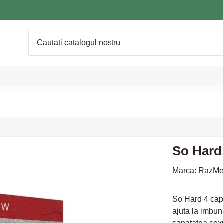
So Hard
Marca:
RazMe
So Hard 4 caps
ajuta la imbun
sanatatea sex