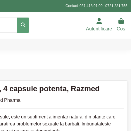
Contact:
031.418.01.00
|
0721.281.755
Autentificare
Cos
, 4 capsule potenta, Razmed
d Pharma
ule, este un supliment alimentar natural din plante care
aratirea problemelor sexuale la barbati. Imbunatateste
uala si nu creaza dependenta.