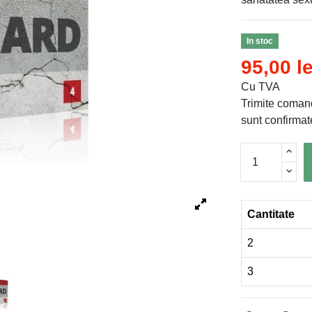
In stoc
95,00 le
Cu TVA
Trimite comand
sunt confirmate
Cantitate
2
3