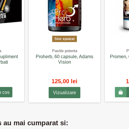
Stoc epuizat
a
Pastile potenta
P
supliment
Proherb, 60 capsule, Adams
Promen, 
rbati
Vision
125,00 lei
1
n cos
Vizualizare
s au mai cumparat si: