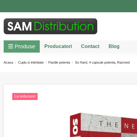
Produse
Producatori
Contact
Blog
Acasa
Cuplu si intimitate
Pastile potenta
So Hard, 4 capsule potenta, Razmed
La reducere!