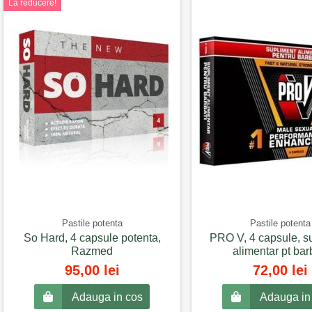
La reducere!
Pastile potenta
Pastile potenta
So Hard, 4 capsule potenta,
PRO V, 4 capsule, s
Razmed
alimentar pt bar
95,00 lei
72,00 lei
Adauga in cos
Adauga in