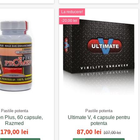
La reducere!
-20,00 lei
Pastile potenta
Pastile potenta
n Plus, 60 capsule,
Ultimate V, 4 capsule pentru
Razmed
potenta
179,00 lei
87,00 lei
107,00 lei