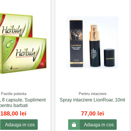
Pastile potenta
Pentru intarziere
, 8 capsule, Supliment
Spray intarziere LionRoar, 10ml
pentru barbati
188,00 lei
77,00 lei
Adauga in cos
Adauga in cos