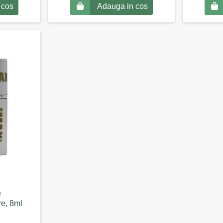
 cos
Adauga in cos
e
re, 8ml