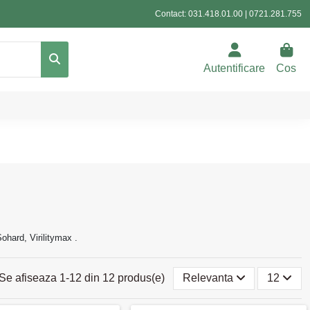
Contact:
031.418.01.00
|
0721.281.755
Autentificare
Cos
hard, Virilitymax .
Se afiseaza 1-12 din 12 produs(e)
Relevanta
12