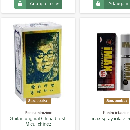
Adauga in cos
Adauga in
Stoc epuizat
Stoc epuizat
Pentru intarziere
Pentru intarzier
Suifan original China brush
Imax spray intarzie
Micul chinez