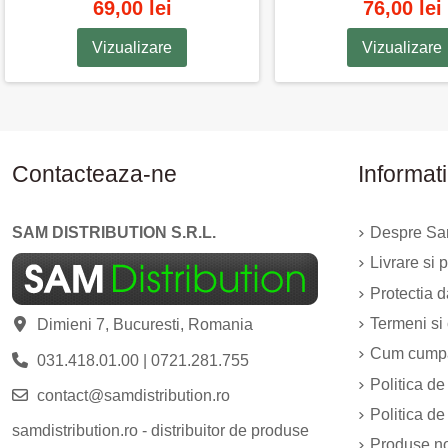
69,00 lei
76,00 lei
Vizualizare
Vizualizare
Contacteaza-ne
Informati
SAM DISTRIBUTION S.R.L.
Despre Sam
Livrare si p
Protectia 
Termeni si 
Dimieni 7, Bucuresti, Romania
Cum cump
031.418.01.00
|
0721.281.755
Politica de
contact@samdistribution.ro
Politica de
samdistribution.ro - distribuitor de produse
Produse n