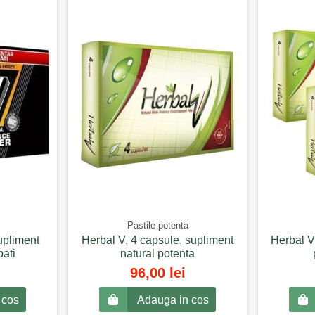
Pastile potenta
upliment
Herbal V, 4 capsule, supliment
Herbal V
bati
natural potenta
96,00 lei
 cos
Adauga in cos