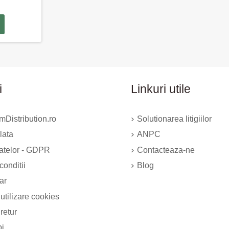
i
Linkuri utile
Distribution.ro
Solutionarea litigiilor
lata
ANPC
datelor - GDPR
Contacteaza-ne
conditii
Blog
ar
 utilizare cookies
 retur
oi