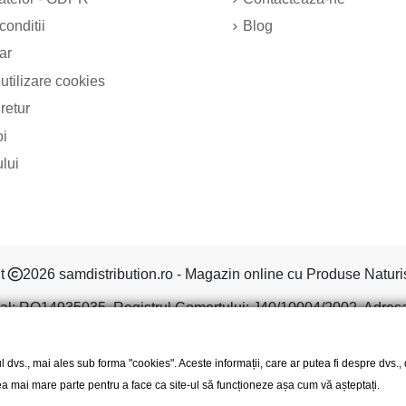
conditii
Blog
ar
 utilizare cookies
 retur
oi
ului
ht
2026 samdistribution.ro - Magazin online cu Produse Naturi
al: RO14935035, Registrul Comertului: J40/10004/2002, Adresa: S
l dvs., mai ales sub forma "cookies". Aceste informații, care ar putea fi despre dvs.
 cea mai mare parte pentru a face ca site-ul să funcționeze așa cum vă așteptați.