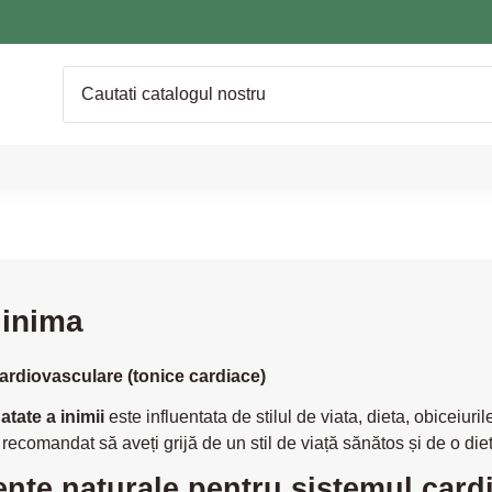
 inima
ardiovasculare (tonice cardiace)
atate a inimii
este influentata de stilul de viata, dieta, obiceiuri
e recomandat să aveți grijă de un stil de viață sănătos și de o die
nte naturale pentru sistemul card