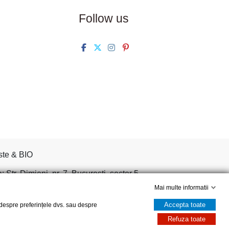
Follow us
ste & BIO
tr. Dimieni, nr. 7, Bucuresti, sector 5.
Mai multe informatii
Accepta toate
, despre preferințele dvs. sau despre
Refuza toate