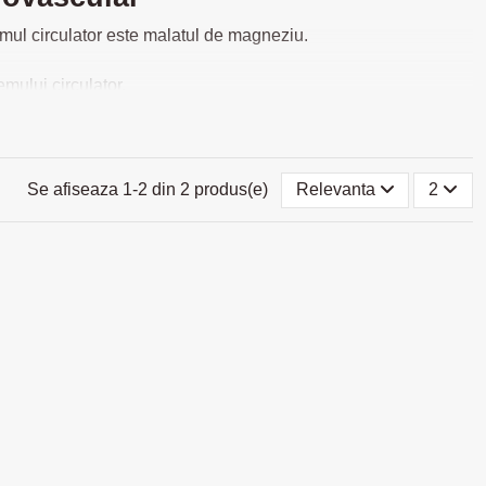
emul circulator este malatul de magneziu.
emului circulator.
telor și ale sistemului nervos. În plus, reduce procesele
sistemul circulator și întărește inima.
rbohidrați, care are un efect pozitiv asupra inimii.
mului circulator și activitatea inimii prin întărirea
Se afiseaza 1-2 din 2 produs(e)
Relevanta
2
rol bun (HDL) și scade nivelul trigliceridelor din sânge.
roza sau boala cardiacă ischemică.
id folic. Reduce nivelul de homocisteină, care este dăunătoare
u ulei de borage.
Suplimentele cu magneziu
și potasiul ajută la
ntru a crește producția de globule roșii care transportă oxigen,
emele de circulație, există vasodilatatoare naturale precum