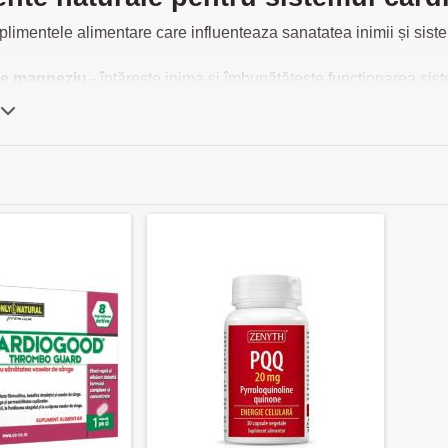
plimentele alimentare care influenteaza sanatatea inimii și sist
de magneziu
- întărește inima și îmbunătățește funcționarea sist
te cu Vitamina D
- vitamina D3 îmbunătățește funcțiile tromboci
ii și reglează coagularea sângelui. Datorită acestui fapt, susține 
sau vitamina B1
- este implicată în producerea de energie din ca
e potasiu reglează tensiunea arterială adecvată, funcționarea siste
.
oșu -
este o plantă care ajută la producerea așa-numitului coleste
ru reduce riscul de boli cardiovasculare, de exemplu, ateroscle
c
- Pentru a susține inima și sistemul circulator, puteți lua și ac
 online suplimente pentru inima
e colesterolul
, luați
suplimente cu Omega 3
, drojdie roșie sa
unii arteriale, la fel ca extractul de păducel sau de moringa. Pe
e fier sau vitamina B12 sunt de ajutor. Iar, pentru a evita probl