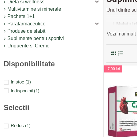
Dieta si wellness
Multivitamine si minerale
Unul dintre su
Pachete 1+1
Parafarmaceutice
Malatul 
Produse de slabit
Suplimen
Vezi mai mult
Suplimente pentru sportivi
inflamator
Unguente si Creme
Tiamina 
Citratul d
acesteia
Disponibilitate
Trifoiul r
-7,00 lei
Acest luc
In stoc
(1)
Acid foli
inimii.
Indisponibil
(1)
Comanda
Selectii
Pentru a
reduc
scăderea tensi
Redus
(1)
suplimentele d