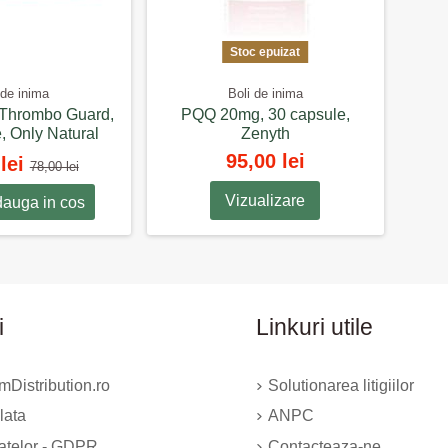
gko biloba sau gheara de pisică.
Stoc epuizat
 de inima
Boli de inima
Thrombo Guard,
PQQ 20mg, 30 capsule,
, Only Natural
Zenyth
95,00 lei
 lei
78,00 lei
Vizualizare
auga in cos
i
Linkuri utile
Distribution.ro
Solutionarea litigiilor
lata
ANPC
datelor - GDPR
Contacteaza-ne