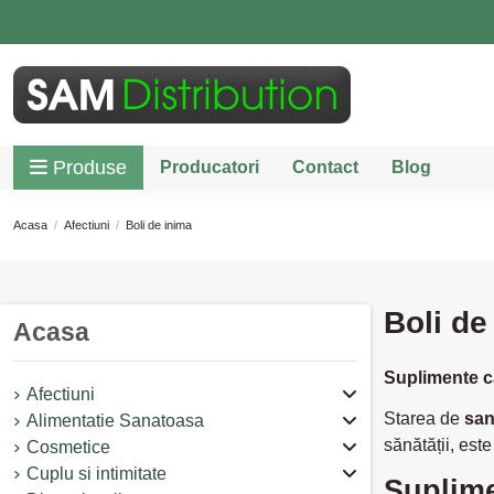
Produse
Producatori
Contact
Blog
Acasa
Afectiuni
Boli de inima
Boli de
Acasa
Suplimente c
Afectiuni
Starea de
san
Alimentatie Sanatoasa
sănătății, est
Cosmetice
Cuplu si intimitate
Suplime