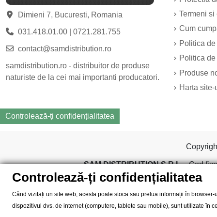
Termeni si 
Dimieni 7, Bucuresti, Romania
Cum cump
031.418.01.00
|
0721.281.755
Politica de
contact@samdistribution.ro
Politica de
samdistribution.ro - distribuitor de produse
Produse n
naturiste de la cei mai importanti producatori.
Harta site-
Controlează-ți confidențialitatea
Copyrig
SAM DISTRIBUTION S.R.L.
- Cod fisc
Controlează-ți confidențialitatea
Când vizitați un site web, acesta poate stoca sau prelua informații în browser-u
dispozitivul dvs. de internet (computere, tablete sau mobile), sunt utilizate în