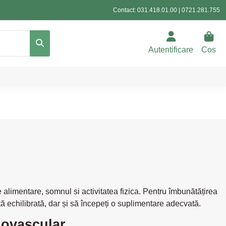
Contact:
031.418.01.00
|
0721.281.755
Autentificare
Cos
le alimentare, somnul si activitatea fizica. Pentru îmbunătățirea
tă echilibrată, dar și să începeți o suplimentare adecvată.
iovascular