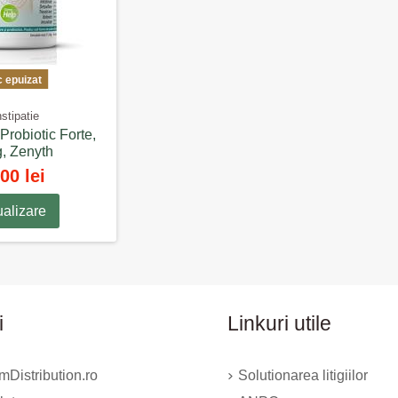
c epuizat
stipatie
Probiotic Forte,
g, Zenyth
00 lei
ualizare
i
Linkuri utile
Distribution.ro
Solutionarea litigiilor