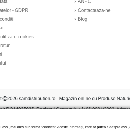
lata
ANPC
datelor - GDPR
Contacteaza-ne
conditii
Blog
ar
 utilizare cookies
 retur
oi
ului
ht
2026 samdistribution.ro - Magazin online cu Produse Naturi
al: RO14935035, Registrul Comertului: J40/10004/2002, Adresa: S
l dvs., mai ales sub forma "cookies". Aceste informații, care ar putea fi despre dvs.