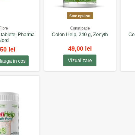
Stoc epuizat
Fibre
Constipatie
0 tablete, Pharma
Colon Help, 240 g, Zenyth
Co
Nord
49,00 lei
50 lei
Vizualizare
auga in cos