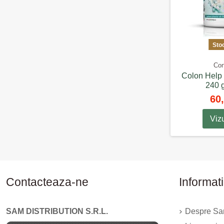
Sto
Con
Colon Help 
240 
60,
Viz
Contacteaza-ne
Informati
SAM DISTRIBUTION S.R.L.
Despre Sam