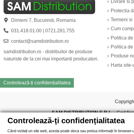
Livrare si p
Protectia 
Termeni si 
Dimieni 7, Bucuresti, Romania
Cum cump
031.418.01.00
|
0721.281.755
Politica de
contact@samdistribution.ro
Politica de
samdistribution.ro - distribuitor de produse
Produse n
naturiste de la cei mai importanti producatori.
Harta site-
Controlează-ți confidențialitatea
Copyrig
SAM DISTRIBUTION S.R.L.
- Cod fisc
Controlează-ți confidențialitatea
Când vizitați un site web, acesta poate stoca sau prelua informații în browser-u