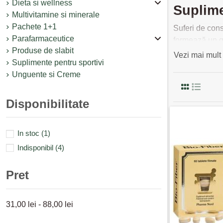
Dieta si wellness
Suplime
Multivitamine si minerale
Pachete 1+1
Suferi de cons
Parafarmaceutice
formează un ge
Produse de slabit
funcționează 
Vezi mai mult
Suplimente pentru sportivi
alimentare est
Unguente si Creme
fibrele alimen
integrate zilni
esentiali nece
Disponibilitate
obstructie int
Comanda
In stoc
(1)
Indisponibil
(4)
Cel mai bine e
alimentele bog
Pret
fibre pentru d
corecte.
31,00 lei - 88,00 lei