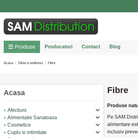
Produse
Producatori
Contact
Blog
Acasa
Dieta si wellness
Fibre
Fibre
Acasa
Produse natur
Afectiuni
Pe SAM Distrib
Alimentatie Sanatoasa
alimentare est
Cosmetice
inclusiv preve
Cuplu si intimitate