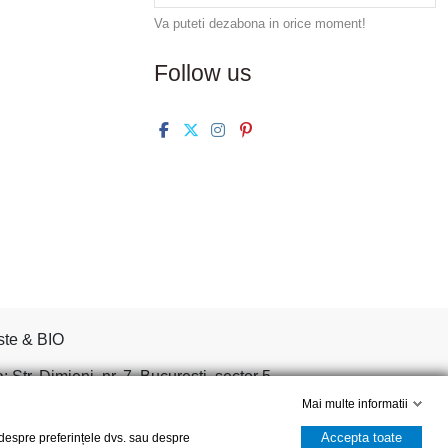
Va puteti dezabona in orice moment!
Follow us
ste & BIO
tr. Dimieni, nr. 7, Bucuresti, sector 5.
Mai multe informatii
Accepta toate
, despre preferințele dvs. sau despre