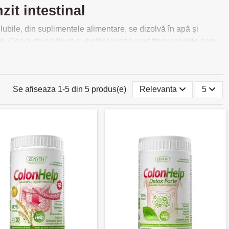
zit intestinal
lubile, din suplimentele alimentare, se dizolvă în apă și
ie. Coaja de psyllium și metilceluloza sunt fibre solubile care
te necesarul zilnic de fibre? Cantitatea optima de fibre
g importanta lor in organism. Auzim vorbindu-se tot mai despre
ntatii sanatoase si echilibrate. Fibrele alimentare trebuie
Se afiseaza 1-5 din 5 produs(e)
Relevanta
5
a insolubile si solubile. Fibrele pentru digestie sunt nutrienti
igestie a alimentelor. Totodata, excesul poate determina diaree,
are
 vitaminele, mineralele și nutrienții pe care le oferă
zilnic recomandat. Daca sunteti in cautarea unui produse cu
e sunt disponibile in magazinul SAM Distribution la preturi