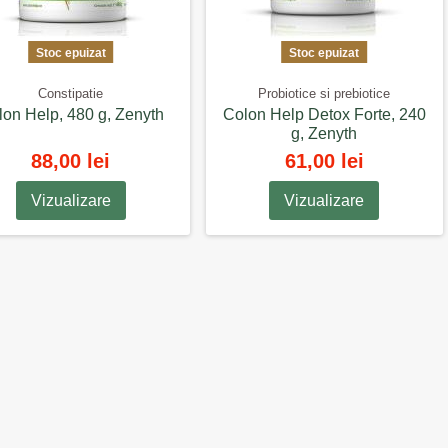
Stoc epuizat
Stoc epuizat
Constipatie
Probiotice si prebiotice
lon Help, 480 g, Zenyth
Colon Help Detox Forte, 240
g, Zenyth
88,00 lei
61,00 lei
Vizualizare
Vizualizare