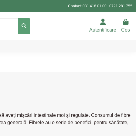
Contact:
031.418.01.00
|
0721.281.755
Autentificare
Cos
ă aveți mișcări intestinale moi și regulate. Consumul de fibre
tea generală. Fibrele au o serie de beneficii pentru sănătate,