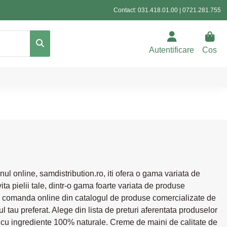
Contact:
031.418.01.00
|
0721.281.755
Autentificare
Cos
ul online, samdistribution.ro, iti ofera o gama variata de
ta pielii tale, dintr-o gama foarte variata de produse
poti comanda online din catalogul de produse comercializate de
tau preferat. Alege din lista de preturi aferentata produselor
e cu ingrediente 100% naturale. Creme de maini de calitate de