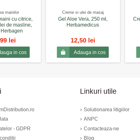
rea mainilor
Creme si ulei de masaj
ini cu citrice,
Gel Aloe Vera, 250 ml,
Cr
ulei de masline,
Herbamedicus
 Herbagen
99 lei
12,50 lei
auga in cos
Adauga in cos
i
Linkuri utile
Distribution.ro
Solutionarea litigiilor
lata
ANPC
datelor - GDPR
Contacteaza-ne
conditii
Blog