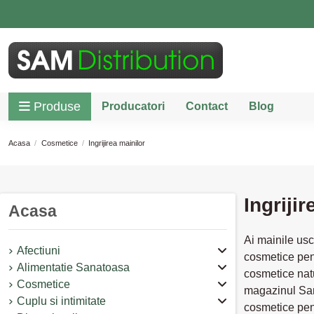
Produse
Producatori
Contact
Blog
Acasa
Cosmetice
Ingrijirea mainilor
Ingriji
Acasa
Ai mainile usc
Afectiuni
cosmetice pent
Alimentatie Sanatoasa
cosmetice natu
Cosmetice
magazinul SamD
Cuplu si intimitate
cosmetice pent