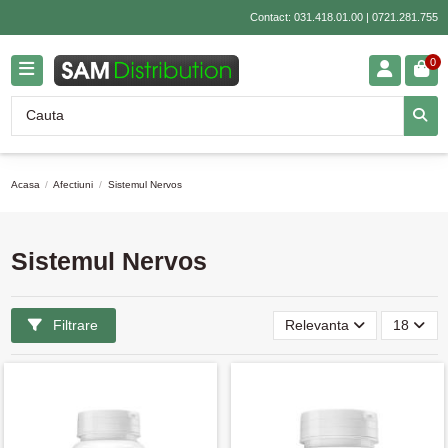
Contact:
031.418.01.00
|
0721.281.755
0
Acasa
Afectiuni
Sistemul Nervos
Sistemul Nervos
Filtrare
Relevanta
18