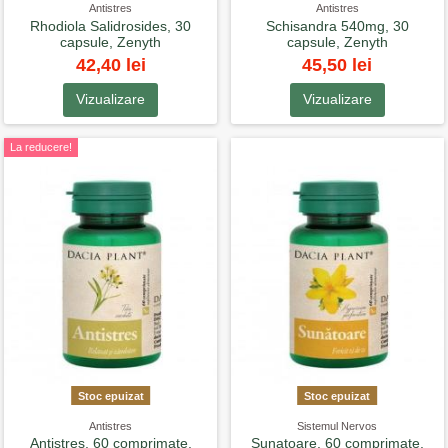
Antistres
Antistres
Rhodiola Salidrosides, 30
Schisandra 540mg, 30
capsule, Zenyth
capsule, Zenyth
42,40 lei
45,50 lei
Vizualizare
Vizualizare
La reducere!
Stoc epuizat
Stoc epuizat
Antistres
Sistemul Nervos
Antistres, 60 comprimate,
Sunatoare, 60 comprimate,