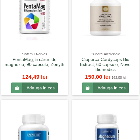
Sistemul Nervos
Ciuperci medicinale
PentaMag, 5 săruri de
Ciuperca Cordyceps Bio
magneziu, 90 capsule, Zenyth
Extract, 60 capsule, Novo
Biomedics
124,49 lei
150,00 lei
162,00 lei
Adauga in cos
Adauga in cos