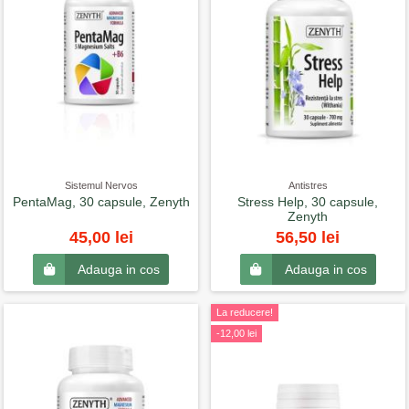
Sistemul Nervos
Antistres
PentaMag, 30 capsule, Zenyth
Stress Help, 30 capsule,
Zenyth
45,00 lei
56,50 lei
Adauga in cos
Adauga in cos
La reducere!
-12,00 lei