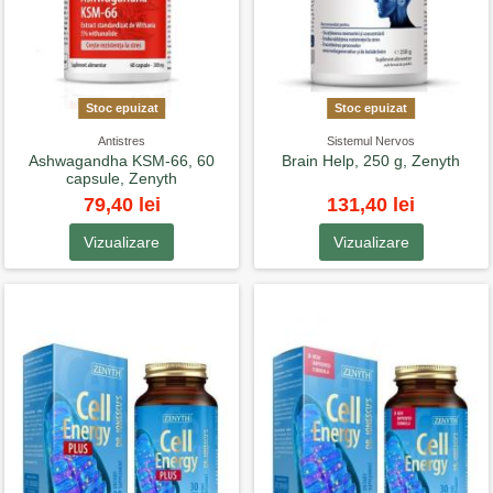
Stoc epuizat
Stoc epuizat
Antistres
Sistemul Nervos
Ashwagandha KSM-66, 60
Brain Help, 250 g, Zenyth
capsule, Zenyth
79,40 lei
131,40 lei
Vizualizare
Vizualizare