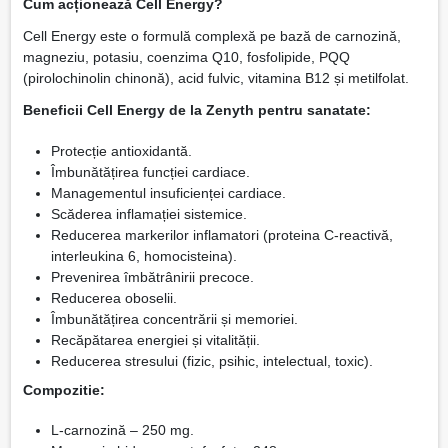
Cum acționează Cell Energy?
Cell Energy este o formulă complexă pe bază de carnozină,
magneziu, potasiu, coenzima Q10, fosfolipide, PQQ
(pirolochinolin chinonă), acid fulvic, vitamina B12 și metilfolat.
Beneficii Cell Energy de la Zenyth pentru sanatate:
Protecție antioxidantă.
Îmbunătățirea funcției cardiace.
Managementul insuficienței cardiace.
Scăderea inflamației sistemice.
Reducerea markerilor inflamatori (proteina C-reactivă,
interleukina 6, homocisteina).
Prevenirea îmbătrânirii precoce.
Reducerea oboselii.
Îmbunătățirea concentrării și memoriei.
Recăpătarea energiei și vitalității.
Reducerea stresului (fizic, psihic, intelectual, toxic).
Compozitie:
L-carnozină – 250 mg.