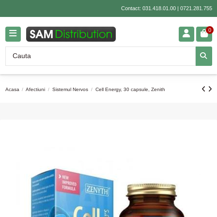
Contact:
031.418.01.00
|
0721.281.755
0
Acasa
Afectiuni
Sistemul Nervos
Cell Energy, 30 capsule, Zenith