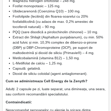
Magneziu hidrogen ortofosfat – 248 mg.
Fosfat monopotasic – 125 mg.
Ubidecarenonă (Coenzima Q10) – 100 mg.
Fosfolipide (lecitină) din floarea-soarelui cu 20%
fosfatidilcolină (cu adaos de max. 0,2% amestec de
tocoferoli naturali) – 90 mg.
PQQ (sare disodică a pirolochinolin chinonei) – 10 mg.
Extract din Shilajit (Asphaltum punjabianum), cu min. 50%
acid fulvic și min. 10,3% complex de dibenzo-α-pirone
(DBP) și DBP-Chromoproteine (DCP), pe suport de
maltodextrină și dioxid de siliciu (Primavie®) – 4 mg.
Metilcobalamină (vitamina B12) – 1,50 mg.
L-Metilfolat de calciu – 1,25 mg.
Capsulă: gelatină.
Dioxid de siliciu coloidal (agent antiaglomerant).
Cum se administreaza Cell Energy de la Zenyth?
Adulți: 2 capsule pe zi, luate separat, una dimineața, una seara,
sau conform recomandării specialistului.
Contraindicatii:
Nerecomandat persoanelor cu alergie la oricare dintre