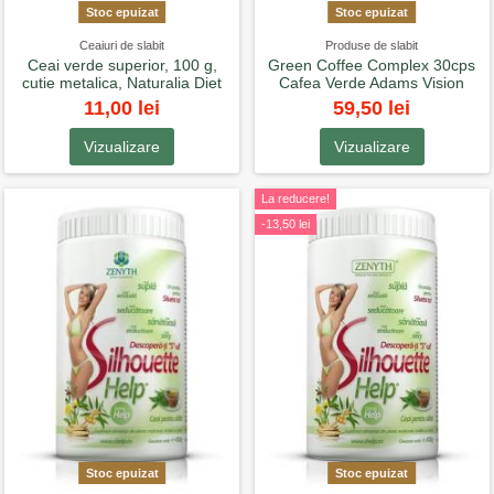
Stoc epuizat
Stoc epuizat
Ceaiuri de slabit
Produse de slabit
Ceai verde superior, 100 g,
Green Coffee Complex 30cps
cutie metalica, Naturalia Diet
Cafea Verde Adams Vision
11,00 lei
59,50 lei
Vizualizare
Vizualizare
La reducere!
-13,50 lei
Stoc epuizat
Stoc epuizat