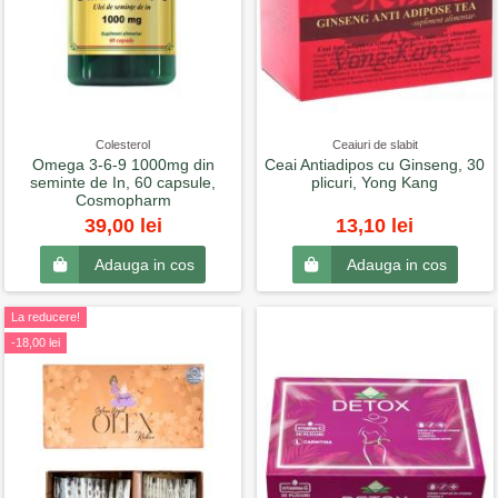
Colesterol
Ceaiuri de slabit
Omega 3-6-9 1000mg din
Ceai Antiadipos cu Ginseng, 30
seminte de In, 60 capsule,
plicuri, Yong Kang
Cosmopharm
39,00 lei
13,10 lei
Adauga in cos
Adauga in cos
La reducere!
-18,00 lei