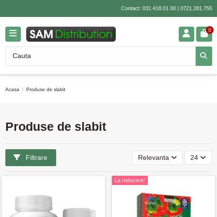
Contact:
031.418.01.00
|
0721.281.755
0
Acasa
Produse de slabit
Produse de slabit
Filtrare
Relevanta
24
La reducere!