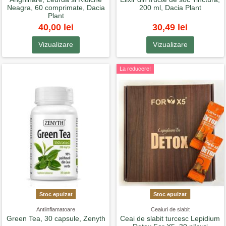
Neagra, 60 comprimate, Dacia
200 ml, Dacia Plant
Plant
40,00 lei
30,49 lei
Vizualizare
Vizualizare
La reducere!
Stoc epuizat
Stoc epuizat
Antiinflamatoare
Ceaiuri de slabit
Green Tea, 30 capsule, Zenyth
Ceai de slabit turcesc Lepidium