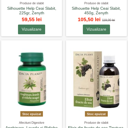
Produse de slabit
Produse de slabit
Silhouette Help Ceai Slabit,
Silhouette Help Ceai Slabit,
225gr, Zenyth
450g, Zenyth
59,55 lei
105,50 lei
119,00 lei
Vizualizare
Vizualizare
Stoc epuizat
Stoc epuizat
Afectiuni Digestive
Produse de slabit
Anghinare, Leurda si Ridiche
Elixir din fructe de soc Tinctura,