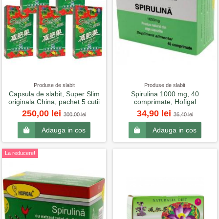
Produse de slabit
Produse de slabit
Capsula de slabit, Super Slim
Spirulina 1000 mg, 40
originala China, pachet 5 cutii
comprimate, Hofigal
250,00 lei
34,90 lei
300,00 lei
36,40 lei
Adauga in cos
Adauga in cos
La reducere!