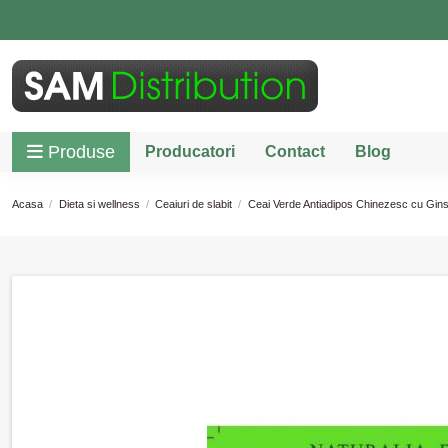
Produse
Producatori
Contact
Blog
Acasa
Dieta si wellness
Ceaiuri de slabit
Ceai Verde Antiadipos Chinezesc cu Ginse