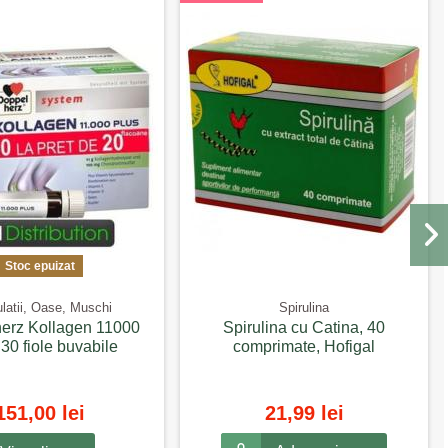
Stoc epuizat
ulatii, Oase, Muschi
Spirulina
erz Kollagen 11000
Spirulina cu Catina, 40
 30 fiole buvabile
comprimate, Hofigal
151,00 lei
21,99 lei