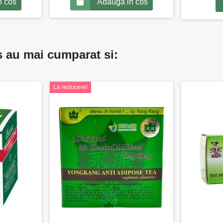
n cos
Adauga in cos
s au mai cumparat si:
La reducere!