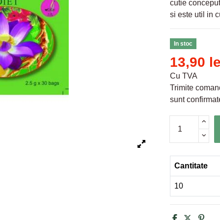
cutie conceput
si este util in 
In stoc
13,90 le
Cu TVA
Trimite comand
sunt confirmate
Cantitate
10