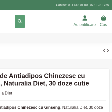
Contact:
031.418.01.00
|
0721.281.755
Autentificare
Cos
rde Antiadipos Chinezesc cu
 Naturalia Diet, 30 doze cutie
ia Diet
ntiadipos Chinezesc cu Ginseng
, Naturalia Diet, 30 doze