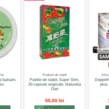
eme
Produse de slabit
Artic
ip balsam,
Pastile de slabit, Super Slim,
Doppelh
biu
30 capsule originale, Naturalia
plus,
Diet
50,00 lei