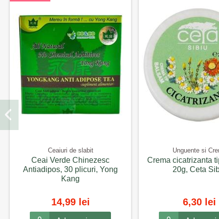
Ceaiuri de slabit
Unguente si Cr
Ceai Verde Chinezesc
Crema cicatrizanta t
Antiadipos, 30 plicuri, Yong
20g, Ceta Si
Kang
14,99 lei
6,30 lei