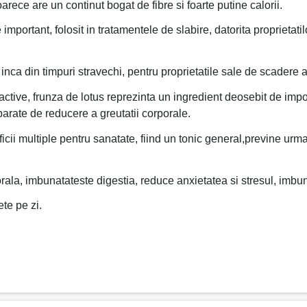
ece are un continut bogat de fibre si foarte putine calorii.
mportant, folosit in tratamentele de slabire, datorita proprietatil
nca din timpuri stravechi, pentru proprietatile sale de scadere a
lor active, frunza de lotus reprezinta un ingredient deosebit de i
eparate de reducere a greutatii corporale.
i multiple pentru sanatate, fiind un tonic general,previne urmari
rala, imbunatateste digestia, reduce anxietatea si stresul, imb
te pe zi.