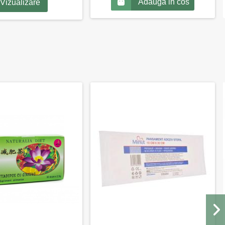
Adauga in cos
Vizualizare