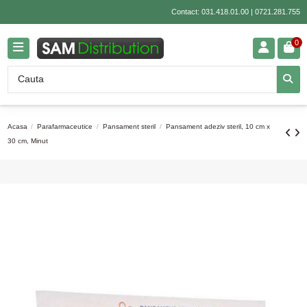
Contact:
031.418.01.00
|
0721.281.755
0
Acasa
Parafarmaceutice
Pansament steril
Pansament adeziv steril, 10 cm x
30 cm, Minut