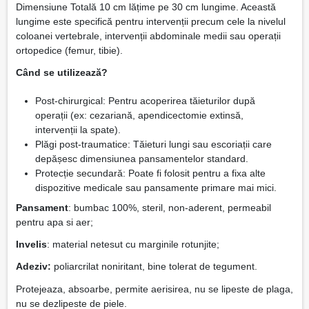
Dimensiune Totală 10 cm lățime pe 30 cm lungime. Această
lungime este specifică pentru intervenții precum cele la nivelul
coloanei vertebrale, intervenții abdominale medii sau operații
ortopedice (femur, tibie).
Când se utilizează?
Post-chirurgical: Pentru acoperirea tăieturilor după
operații (ex: cezariană, apendicectomie extinsă,
intervenții la spate).
Plăgi post-traumatice: Tăieturi lungi sau escoriații care
depășesc dimensiunea pansamentelor standard.
Protecție secundară: Poate fi folosit pentru a fixa alte
dispozitive medicale sau pansamente primare mai mici.
Pansament
: bumbac 100%, steril, non-aderent, permeabil
pentru apa si aer;
Invelis
: material netesut cu marginile rotunjite;
Adeziv:
poliarcrilat noniritant, bine tolerat de tegument.
Protejeaza, absoarbe, permite aerisirea, nu se lipeste de plaga,
nu se dezlipeste de piele.