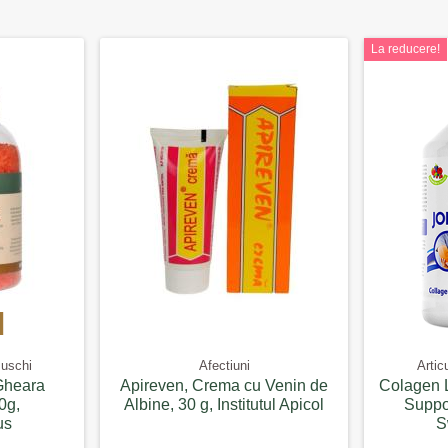
La reducere!
Muschi
Afectiuni
Artic
Gheara
Apireven, Crema cu Venin de
Colagen L
0g,
Albine, 30 g, Institutul Apicol
Suppor
us
S