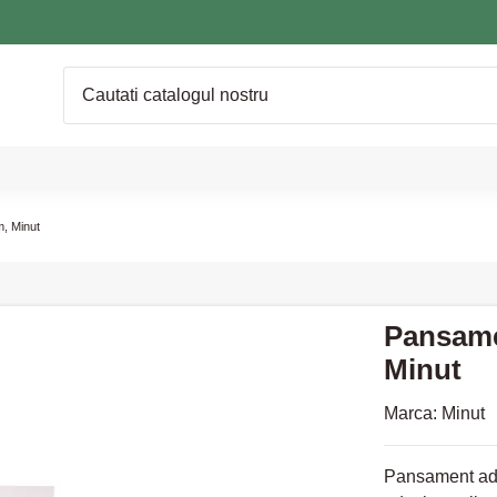
m, Minut
Pansamen
Minut
Marca:
Minut
Pansament ade