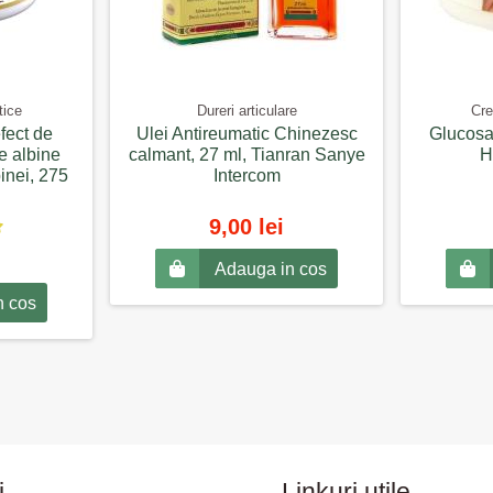
tice
Dureri articulare
Cre
fect de
Ulei Antireumatic Chinezesc
Glucosa
de albine
calmant, 27 ml, Tianran Sanye
H
inei, 275
Intercom
9,00 lei
Adauga in cos
n cos
i
Linkuri utile