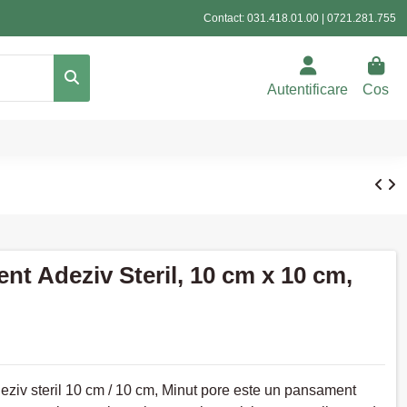
Contact:
031.418.01.00
|
0721.281.755
Autentificare
Cos
t Adeziv Steril, 10 cm x 10 cm,
ziv steril 10 cm / 10 cm, Minut pore este un pansament