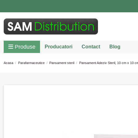
Produse
Producatori
Contact
Blog
Acasa
Parafarmaceutice
Pansament steril
Pansament Adeziv Steril, 10 cm x 10 c