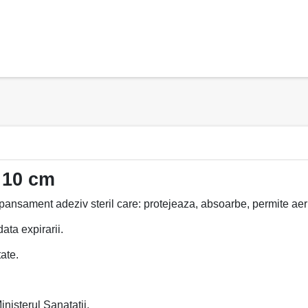
 10 cm
ansament adeziv steril care: protejeaza, absoarbe, permite aeris
ata expirarii.
ate.
inisterul Sanatatii.