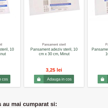
il
Pansament steril
P
eril, 10
Pansament adeziv steril, 10
Pansament
inut
cm x 30 cm, Minut
1
3,25 lei
n cos
Adauga in cos
s au mai cumparat si: