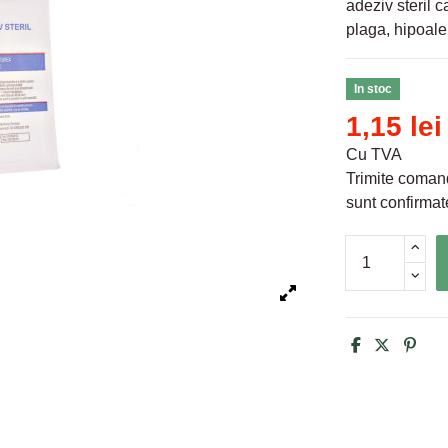
adeziv steril 
plaga, hipoale
In stoc
1,15 lei
Cu TVA
Trimite comand
sunt confirmate