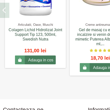
Articulatii, Oase, Muschi
Creme antireuma
Colagen Lichid Hidrolizat Joint
Gel de masaj cu e
Support Tip 123, 500ml,
incalzire si venin 
Swedish Nutra
mimetic Puterea Alb
ml,...
131,00 lei
18,70 lei
Adauga in cos
Adauga i
Contacteaza-ne
Informati