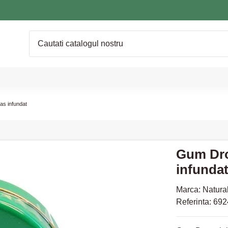
as infundat
Gum Drop
infunda
Marca:
Natural
Referinta:
692