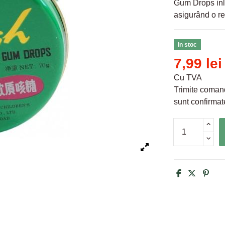
Gum Drops inlăt
asigurând o res
In stoc
7,99 lei
Cu TVA
Trimite comand
sunt confirmate