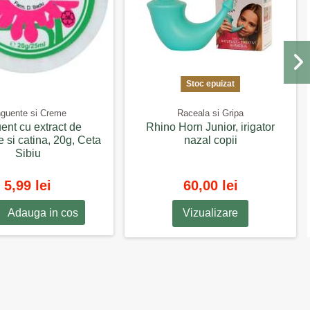
Stoc epuizat
guente si Creme
Raceala si Gripa
nt cu extract de
Rhino Horn Junior, irigator
 si catina, 20g, Ceta
nazal copii
Sibiu
5,99 lei
60,00 lei
Adauga in cos
Vizualizare