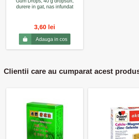
Gum Drops, 40 g dropsuri,
durere in gat, nas infundat
3,60 lei
Adauga in cos
Clientii care au cumparat acest produ