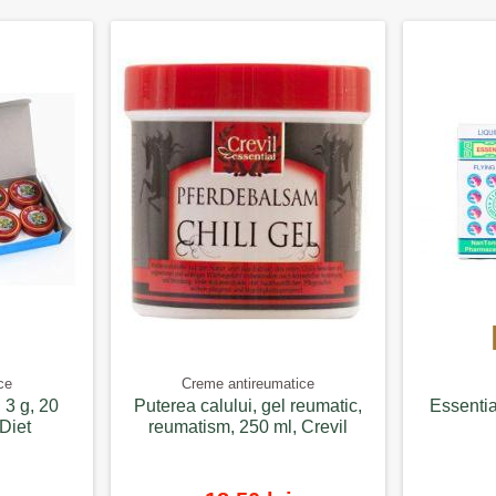
ce
Creme antireumatice
 3 g, 20
Puterea calului, gel reumatic,
Essentia
 Diet
reumatism, 250 ml, Crevil