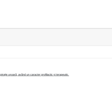
spirație ușoară, având un caracter profilactic și terapeutic.