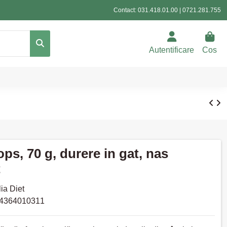
Contact:
031.418.01.00
|
0721.281.755
Autentificare
Cos
s, 70 g, durere in gat, nas
t
ia Diet
4364010311