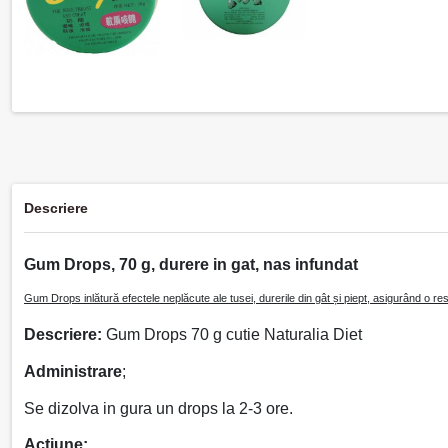
Descriere
Gum Drops, 70 g, durere in gat, nas infundat
Gum Drops
i
nlătură efectele neplăcute ale tusei, durerile din gât și piept, asigurând o re
Descriere:
Gum Drops 70 g cutie Naturalia Diet
Administrare
;
Se dizolva in gura un drops la 2-3 ore.
Actiune: