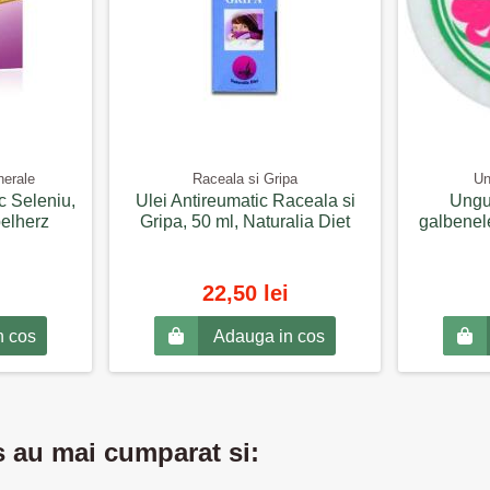
nerale
Raceala si Gripa
Un
c Seleniu,
Ulei Antireumatic Raceala si
Ungue
elherz
Gripa, 50 ml, Naturalia Diet
galbenele
22,50 lei
n cos
Adauga in cos
s au mai cumparat si: