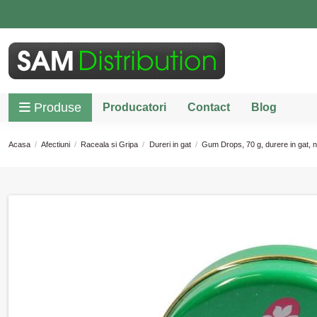
Produse
Producatori
Contact
Blog
Acasa
Afectiuni
Raceala si Gripa
Dureri in gat
Gum Drops, 70 g, durere in gat, n