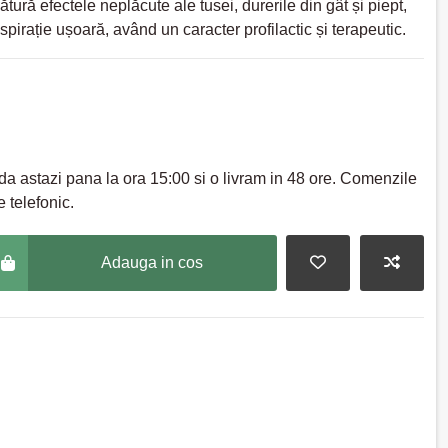
ură efectele neplăcute ale tusei, durerile din gât și piept,
pirație ușoară, având un caracter profilactic și terapeutic.
a astazi pana la ora 15:00 si o livram in 48 ore. Comenzile
 telefonic.
Adauga in cos