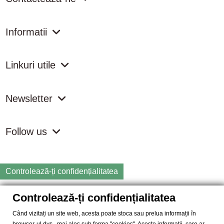
Informatii
Linkuri utile
Newsletter
Follow us
Controlează-ți confidențialitatea
Controlează-ți confidențialitatea
Copyright
2026 samdistribution.ro - Magazin online cu Produse
Naturiste & BIO
Când vizitați un site web, acesta poate stoca sau prelua informații în