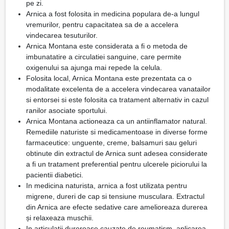
pe zi.
Arnica a fost folosita in medicina populara de-a lungul
vremurilor, pentru capacitatea sa de a accelera
vindecarea tesuturilor.
Arnica Montana este considerata a fi o metoda de
imbunatatire a circulatiei sanguine, care permite
oxigenului sa ajunga mai repede la celula.
Folosita local, Arnica Montana este prezentata ca o
modalitate excelenta de a accelera vindecarea vanatailor
si entorsei si este folosita ca tratament alternativ in cazul
ranilor asociate sportului.
Arnica Montana actioneaza ca un antiinflamator natural.
Remediile naturiste si medicamentoase in diverse forme
farmaceutice: unguente, creme, balsamuri sau geluri
obtinute din extractul de Arnica sunt adesea considerate
a fi un tratament preferential pentru ulcerele piciorului la
pacientii diabetici.
In medicina naturista, arnica a fost utilizata pentru
migrene, dureri de cap si tensiune musculara. Extractul
din Arnica are efecte sedative care amelioreaza durerea
și relaxeaza muschii.
In articulatii dureroase cauzate de reumatism, aplicarea