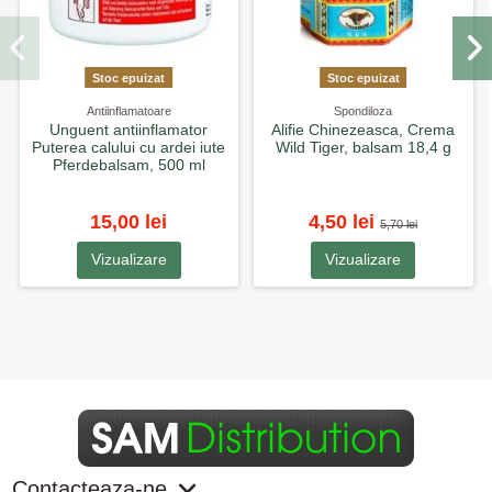
Stoc epuizat
Stoc epuizat
Antiinflamatoare
Spondiloza
Unguent antiinflamator
Alifie Chinezeasca, Crema
Puterea calului cu ardei iute
Wild Tiger, balsam 18,4 g
Pferdebalsam, 500 ml
15,00 lei
4,50 lei
5,70 lei
Vizualizare
Vizualizare
Contacteaza-ne