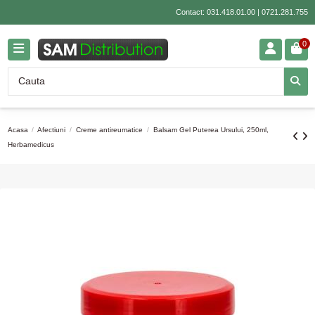
Contact:
031.418.01.00
|
0721.281.755
0
Acasa
Afectiuni
Creme antireumatice
Balsam Gel Puterea Ursului, 250ml,
Herbamedicus