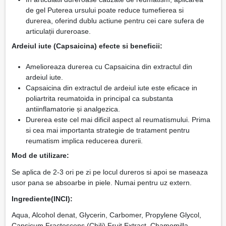
de gel Puterea ursului poate reduce tumefierea si
durerea, oferind dublu actiune pentru cei care sufera de
articulații dureroase.
Ardeiul iute (Capsaicina) efecte si beneficii:
Amelioreaza durerea cu Capsaicina din extractul din
ardeiul iute.
Capsaicina din extractul de ardeiul iute este eficace in
poliartrita reumatoida in principal ca substanta
antiinflamatorie și analgezica.
Durerea este cel mai dificil aspect al reumatismului. Prima
si cea mai importanta strategie de tratament pentru
reumatism implica reducerea durerii.
Mod de utilizare:
Se aplica de 2-3 ori pe zi pe locul dureros si apoi se maseaza
usor pana se absoarbe in piele. Numai pentru uz extern.
Ingrediente(INCI):
Aqua, Alcohol denat, Glycerin, Carbomer, Propylene Glycol,
Capsicum Fractescens (Chili) Fruit Extract, Chamomilla