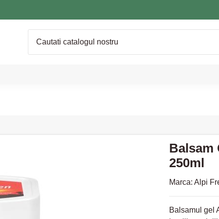
Balsam G
250ml
Marca:
Alpi F
Balsamul gel A