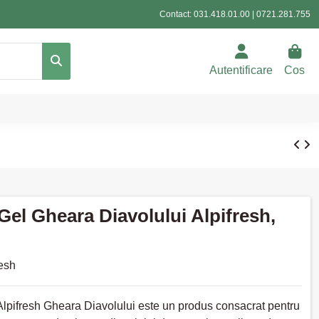
Contact:
031.418.01.00
|
0721.281.755
Autentificare
Cos
el Gheara Diavolului Alpifresh,
resh
lpifresh Gheara Diavolului este un produs consacrat pentru