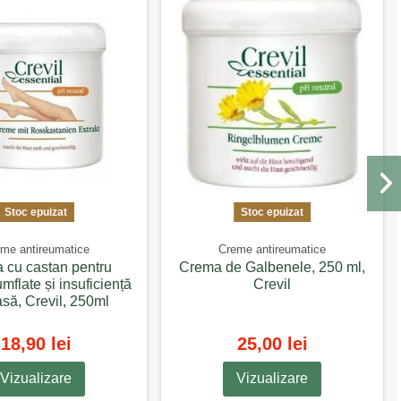
Stoc epuizat
Stoc epuizat
me antireumatice
Creme antireumatice
 cu castan pentru
Crema de Galbenele, 250 ml,
mflate și insuficiență
Crevil
să, Crevil, 250ml
18,90 lei
25,00 lei
Vizualizare
Vizualizare