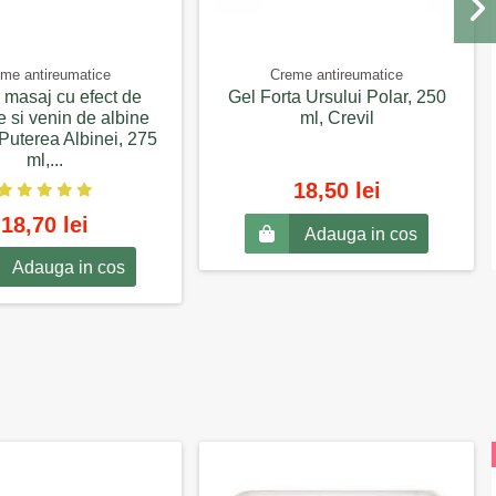
me antireumatice
Creme antireumatice
 masaj cu efect de
Gel Forta Ursului Polar, 250
e si venin de albine
ml, Crevil
Puterea Albinei, 275
ml,...
18,50 lei
18,70 lei
Adauga in cos
Adauga in cos