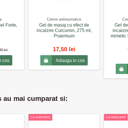
re
Creme antireumatice
Cre
el Forte,
Gel de masaj cu efect de
Gel de
incalzire Curcumin, 275 ml,
incalzir
Praemium
mimetic 
17,50 lei
0 lei
n cos
Adauga in cos
s au mai cumparat si:
La reducere!
La reducere!