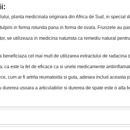
i:
lului, planta medicinala originara din Africa de Sud, in special
 tulpini in forma rotunda pana in forma de ovala. Frunzele au par
or, se utilizeaza in medicina naturista ca remediu natural pentru 
 beneficiaza cel mai mult de utilizarea extractului de radacina 
a, ca este la fel de eficace ca si unele medicamente antiinflama
tice, cum ar fi artrita reumatoida si guta, adesea includ aceasta 
urerea usoara a articulatiilor si durerea de spate este o alta bo