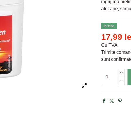
ingrijirea piel
africane, stim
In stoc
17,99 le
Cu TVA
Trimite comand
sunt confirmate