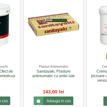
Muschi
Plasturi Antireumatici
Cre
Efect de
Sanitayaki, Plasture
Crema
iomedicus
antireumatic cu ardei iute
picioare u
venoa
143,00 lei
n cos
Adauga in cos