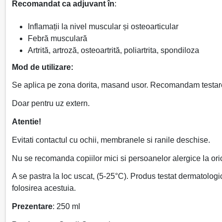
Recomandat ca adjuvant în
:
Inflamații la nivel muscular și osteoarticular
Febră musculară
Artrită, artroză, osteoartrită, poliartrita, spondiloza
Mod de utilizare:
Se aplica pe zona dorita, masand usor. Recomandam testarea 
Doar pentru uz extern.
Atentie!
Evitati contactul cu ochii, membranele si ranile deschise.
Nu se recomanda copiilor mici si persoanelor alergice la ori
A se pastra la loc uscat, (5-25°C). Produs testat dermatologic
folosirea acestuia.
Prezentare
: 250 ml