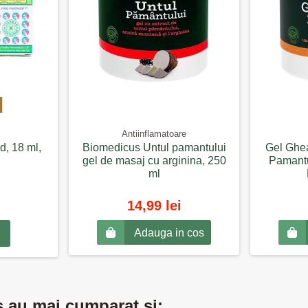
Antiinflamatoare
d, 18 ml,
Biomedicus Untul pamantului
Gel Ghea
gel de masaj cu arginina, 250
Pamantu
ml
14,99 lei
Adauga in cos
s au mai cumparat si: