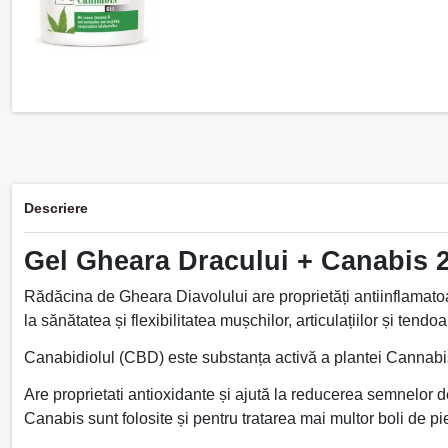
Descriere
Gel Gheara Dracului + Canabis 2
Rădăcina de Gheara Diavolului are proprietăți antiinflamato
la sănătatea și flexibilitatea mușchilor, articulațiilor și tendoa
Canabidiolul (CBD) este substanța activă a plantei Cannabi
Are proprietati antioxidante și ajută la reducerea semnelor de 
Canabis sunt folosite și pentru tratarea mai multor boli de piel