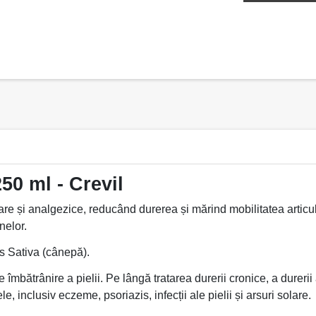
50 ml - Crevil
are și analgezice, reducând durerea și mărind mobilitatea articu
nelor.
s Sativa (cânepă).
îmbătrânire a pielii. Pe lângă tratarea durerii cronice, a durerii
e, inclusiv eczeme, psoriazis, infecții ale pielii și arsuri solare.