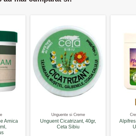
re
Unguente si Creme
Cre
de Arnica
Unguent Cicatrizant, 40gr,
Alpifre
ml,
Ceta Sibiu
U
us