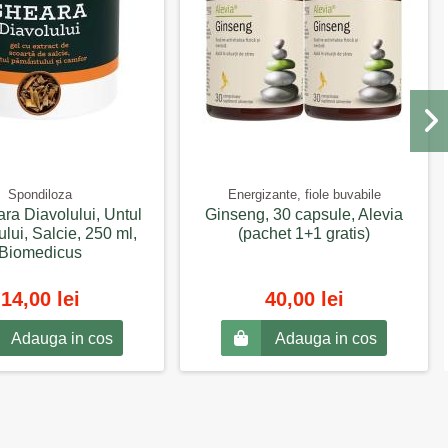
Spondiloza
Energizante, fiole buvabile
ra Diavolului, Untul
Ginseng, 30 capsule, Alevia
lui, Salcie, 250 ml,
(pachet 1+1 gratis)
Biomedicus
14,00 lei
40,00 lei
Adauga in cos
Adauga in cos