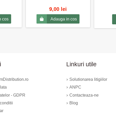
9,00 lei
n cos
Adauga in cos
i
Linkuri utile
Distribution.ro
Solutionarea litigiilor
lata
ANPC
datelor - GDPR
Contacteaza-ne
conditii
Blog
ar