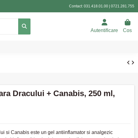
Contact:
031.418.01.00
|
0721.281.755
Autentificare
Cos
ra Dracului + Canabis, 250 ml,
i si Canabis este un gel antiinflamator si analgezic