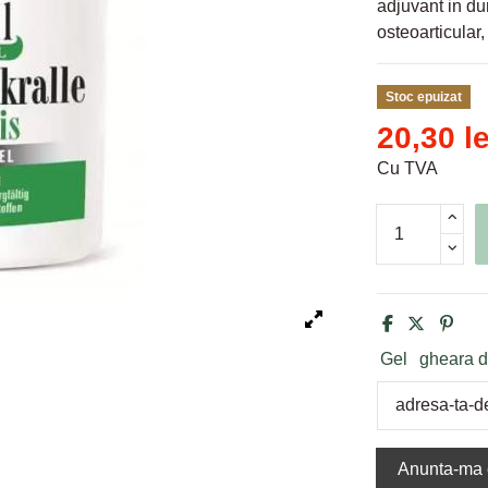
adjuvant in dur
osteoarticular,
Stoc epuizat
20,30 le
Cu TVA
Gel
gheara d