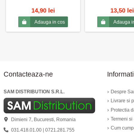
14,90 lei
13,50 lei
Adauga in cos
Adauga i
Contacteaza-ne
Informati
SAM DISTRIBUTION S.R.L.
Despre Sam
Livrare si p
Protectia 
Termeni si 
Dimieni 7, Bucuresti, Romania
Cum cump
031.418.01.00
|
0721.281.755