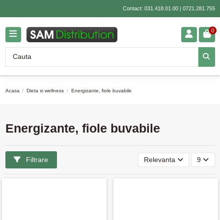
Contact:
031.418.01.00
|
0721.281.755
0
Acasa
Dieta si wellness
Energizante, fiole buvabile
Energizante, fiole buvabile
Filtrare
Relevanta
9