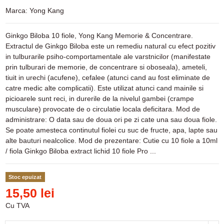
Marca:
Yong Kang
Ginkgo Biloba 10 fiole, Yong Kang Memorie & Concentrare.
Extractul de Ginkgo Biloba este un remediu natural cu efect pozitiv
in tulburarile psiho-comportamentale ale varstnicilor (manifestate
prin tulburari de memorie, de concentrare si oboseala), ameteli,
tiuit in urechi (acufene), cefalee (atunci cand au fost eliminate de
catre medic alte complicatii). Este utilizat atunci cand mainile si
picioarele sunt reci, in durerile de la nivelul gambei (crampe
musculare) provocate de o circulatie locala deficitara. Mod de
administrare: O data sau de doua ori pe zi cate una sau doua fiole.
Se poate amesteca continutul fiolei cu suc de fructe, apa, lapte sau
alte bauturi nealcolice. Mod de prezentare: Cutie cu 10 fiole a 10ml
/ fiola Ginkgo Biloba extract lichid 10 fiole Pro ...
Stoc epuizat
15,50 lei
Cu TVA