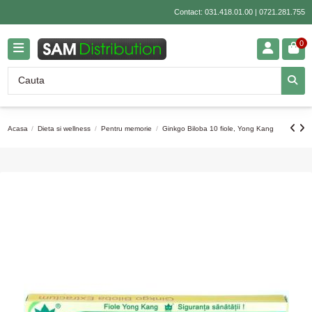
Contact:
031.418.01.00
|
0721.281.755
0
Acasa
Dieta si wellness
Pentru memorie
Ginkgo Biloba 10 fiole, Yong Kang