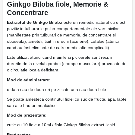
Ginkgo Biloba fiole, Memorie &
Concentrare
Extractul de Ginkgo Biloba
este un remediu natural cu efect
pozitiv in tulburarile psiho-comportamentale ale varstnicilor
(manifestate prin tulburari de memorie, de concentrare si
oboseala), ameteli, tiuit in urechi (acufene), cefalee (atunci
cand au fost eliminate de catre medic alte complicatii).
Este utilizat atunci cand mainile si picioarele sunt reci, in
durerile de la nivelul gambei (crampe musculare) provocate de
o circulatie locala deficitara.
Mod de administrare
:
o data sau de doua ori pe zi cate una sau doua fiole.
Se poate amesteca continutul fiolei cu suc de fructe, apa, lapte
sau alte bauturi nealcolice.
Mod de prezentare
:
cutie cu 10 fiole a 10ml / fiola Ginkgo Biloba extract lichid
Producator
: