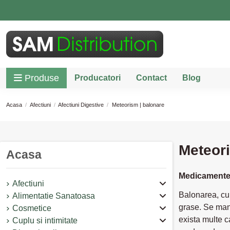
Produse
Producatori
Contact
Blog
Acasa
Afectiuni
Afectiuni Digestive
Meteorism | balonare
Meteori
Acasa
Medicamente p
Afectiuni
Balonarea, cu
Alimentatie Sanatoasa
grase. Se mani
Cosmetice
exista multe c
Cuplu si intimitate