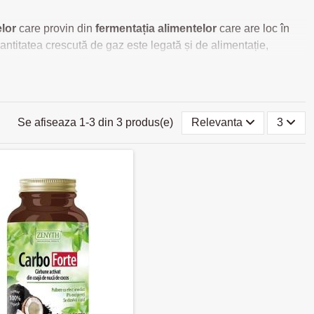
lor
care provin din
fermentația alimentelor
care are loc în
titatea crescută de gaz este legată și de alimentație,
tensie abdominală.
latulență pot fi utilizate?
rmenteaza, pentru a reduce senzația de disconfort și excesul de
Se afiseaza 1-3 din 3 produs(e)
Relevanta
3
veti o senzatie de balonare si prea plin, reduceți cantitatea de
i încet. Poti scapa de balonare rapid cu un ceai de mărar sau
 în timp ce menta ajută la digestia. De asemenea, se
benefic asupra afecțiunilor gastro-intestinale.
 reduc senzația de disconfort si prea plin contin in principal
isponibile atât în ​​picături, cât și în tablete. Acestea sunt
area balonării