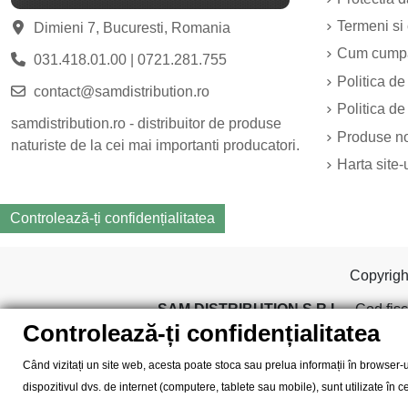
Termeni si 
Dimieni 7, Bucuresti, Romania
Cum cump
031.418.01.00
|
0721.281.755
Politica de
contact@samdistribution.ro
Politica de
samdistribution.ro - distribuitor de produse
Produse n
naturiste de la cei mai importanti producatori.
Harta site-
Controlează-ți confidențialitatea
Copyrig
SAM DISTRIBUTION S.R.L.
- Cod fisc
Controlează-ți confidențialitatea
Când vizitați un site web, acesta poate stoca sau prelua informații în browser-u
dispozitivul dvs. de internet (computere, tablete sau mobile), sunt utilizate în