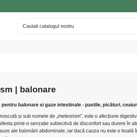
sm | balonare
entru balonare si gaze intestinale - pastile, picături, ceaiur
noscută și sub numele de „meteorism”, este o afecțiune digest
festa printr-o senzație subiectivă de disconfort sau durere în 
auze ale balonării abdominale, iar dacă cauza nu este o boală î