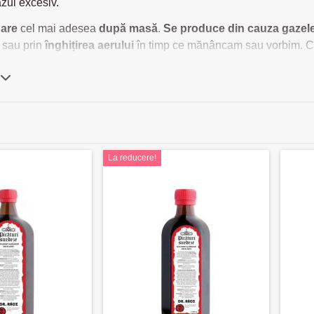
zul excesiv.
are
cel mai adesea
după masă
.
Se produce din cauza gazele
s sau prin
înghițirea aerului
în timp ce mănâncam sau vorbim. Can
roduse flatulente, de exemplu leguminoase, poate provoca dis
camente pentru gaze intestinale si f
 să acordați o atenție sporita dietei. Evitati alimentele care fe
ui să consumati
fibre alimentare
si lichide în timpul zilei. Daca a
e care o consumați, excludeți băuturile carbogazoase și mâncaț
La reducere!
vine flatulența și gazele.
entru balonare recomandate sunt feniculul care este carminativ,
izarea de remedii naturiste pentru balonare, care au și un efect 
pentru balonare si gaze eliberate fără prescripție medicală care
atamentele pentru balonare si gaze intestinale cu simeticona sunt d
 pentru flatulență la bebeluși.
ice si medicamente pentru amelior