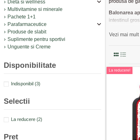
produsa de ga
Dieta si wellness
Multivitamine si minerale
Balonarea
ap
Pachete 1+1
intestinul gro
Parafarmaceutice
consumul de p
Produse de slabit
Vezi mai mult
Ce medi
Suplimente pentru sportivi
Unguente si Creme
Este important
gaze. Ar treb
Disponibilitate
leguminoase p
La reducere!
mentă care pre
Indisponibil
(3)
Alte ceaiuri p
recomandă util
Selectii
Medicamentele 
simeticona. Tr
La reducere
(2)
recomandate si
Probiot
Pret