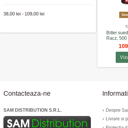
Medicamentele 
funcționarea tr
38,00 lei - 109,00 lei
Sto
flatulență la 
unui medic.
T
Bitter sued
Racz, 500
109
Viz
Contacteaza-ne
Informati
SAM DISTRIBUTION S.R.L.
Despre Sam
Livrare si p
Protectia 