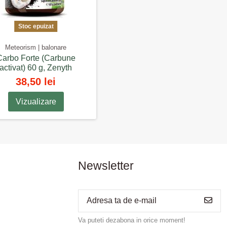
 de bacterii vii, sunt concepute pentru a îmbunătăți
i digestive. Astfel de suplimente pot fi folosite pentru
Stoc epuizat
semenea, in caz de balonare și gaze persistente cereti sfatul
Meteorism | balonare
Carbo Forte (Carbune
activat) 60 g, Zenyth
38,50 lei
Vizualizare
Newsletter
Va puteti dezabona in orice moment!