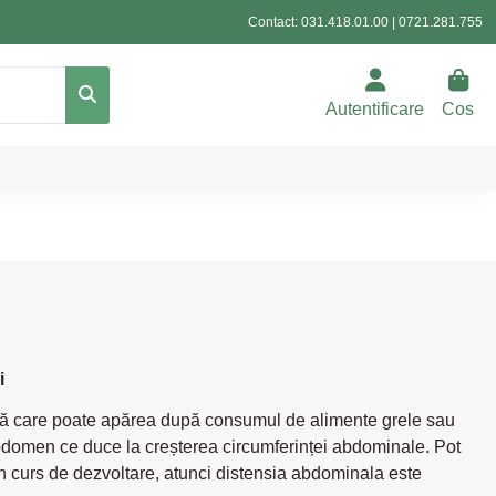
Contact:
031.418.01.00
|
0721.281.755
Autentificare
Cos
i
ivă care poate apărea după consumul de alimente grele sau
abdomen ce duce la creșterea circumferinței abdominale. Pot
n curs de dezvoltare, atunci distensia abdominala este