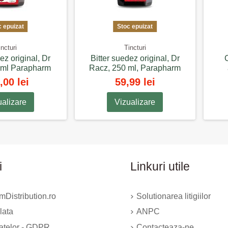
pentru balonare excesiva si gaze intestinale care conțin culturi
actului digestiv. Acestea susțin activitatea prin completarea flore
c epuizat
Stoc epuizat
sugari și copii. Cărbunele medicinal are un efect absorbant. De a
incturi
Tincturi
ez original, Dr
Bitter suedez original, Dr
 ml Parapharm
Racz, 250 ml, Parapharm
,00 lei
59,99 lei
ualizare
Vizualizare
i
Linkuri utile
Distribution.ro
Solutionarea litigiilor
lata
ANPC
datelor - GDPR
Contacteaza-ne