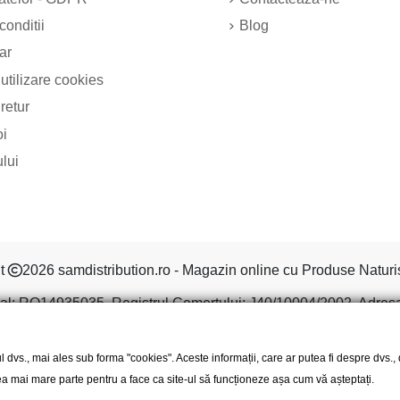
conditii
Blog
ar
 utilizare cookies
 retur
oi
ului
ht
2026 samdistribution.ro - Magazin online cu Produse Naturi
al: RO14935035, Registrul Comertului: J40/10004/2002, Adresa: S
l dvs., mai ales sub forma "cookies". Aceste informații, care ar putea fi despre dvs.
 cea mai mare parte pentru a face ca site-ul să funcționeze așa cum vă așteptați.