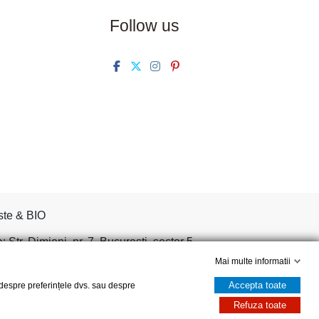
Follow us
ste & BIO
tr. Dimieni, nr. 7, Bucuresti, sector 5.
Mai multe informatii
Accepta toate
, despre preferințele dvs. sau despre
Refuza toate