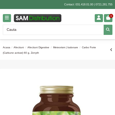
Contact:
031.418.01.00
|
0721.281.755
0
Acasa
Afectiuni
Afectiuni Digestive
Meteorism | balonare
Carbo Forte
(Carbune activat) 60 g, Zenyth