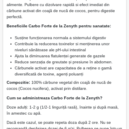
alimente. Pulbere cu dizolvare rapidă si efect imediat din
cărbune activat din coajă de nucă de cocos, pentru digestie
perfectă.
Beneficiile Carbo Forte de la Zenyth pentru sanatate:
Susține funcționarea normala a sistemului digestiv
Contribuie la reducerea toxinelor si menținerea unor
niveluri sănătoase ale pH-ului intestinal
Ajuta la diminuarea flatulenței generate de gazele
Reduce senzația de greutate și presiune în abdomen.
Cărbunele activat are capacitatea de a reține o gamă
diversificată de toxine, agenți poluanți
Compozitie:
100% cărbune vegetal din coajă de nucă de
cocos (Cocos nucifera), activat prin distilare.
Cum se administreaza Carbo Forte de la Zenyth?
Doze adulți: 1-2 g (1/2-1 linguriță rasă), înainte și după masă,
în amestec cu apă.
Dacă este cazul, se poate repeta doza după 2 ore. Nu se
recomandă depășirea dozei de 6 g/zi. Pulberea se pune într-un