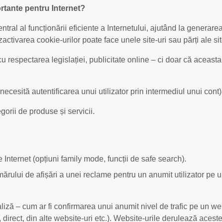
ortante pentru Internet?
entral al funcționării eficiente a Internetului, ajutând la genera
zactivarea cookie-urilor poate face unele site-uri sau părți ale site
 respectarea legislației, publicitate online – ci doar că aceasta 
ecesită autentificarea unui utilizator prin intermediul unui cont)
egorii de produse și servicii.
pe Internet (opțiuni family mode, funcții de safe search).
ărului de afișări a unei reclame pentru un anumit utilizator pe un
liză – cum ar fi confirmarea unui anumit nivel de trafic pe un we
direct, din alte website-uri etc.). Website-urile derulează aceste 