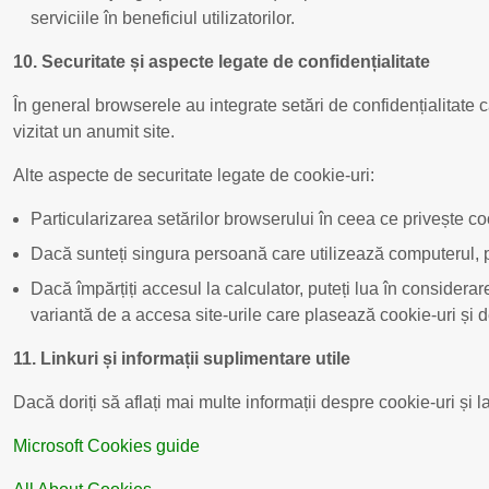
serviciile în beneficiul utilizatorilor.
10. Securitate și aspecte legate de confidențialitate
În general browserele au integrate setări de confidențialitate c
vizitat un anumit site.
Alte aspecte de securitate legate de cookie-uri:
Particularizarea setărilor browserului în ceea ce privește cook
Dacă sunteți singura persoană care utilizează computerul, pu
Dacă împărțiți accesul la calculator, puteți lua în consider
variantă de a accesa site-urile care plasează cookie-uri și d
11. Linkuri și informații suplimentare utile
Dacă doriți să aflați mai multe informații despre cookie-uri și 
Microsoft Cookies guide