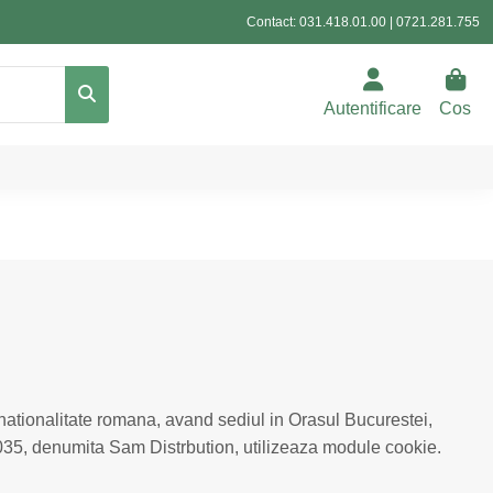
Contact:
031.418.01.00
|
0721.281.755
Autentificare
Cos
 nationalitate romana, avand sediul in Orasul Bucurestei,
035, denumita Sam Distrbution, utilizeaza module cookie.