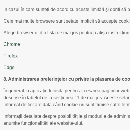
În cazul în care sunteți de acord cu aceste limitări și doriti să 
Cele mai multe browsere sunt setate implicit să accepte cookie-
Alege browser-ul din lista de mai jos pentru a afișa instrucțiu
Chrome
Firefox
Edge
8. Administrarea preferințelor cu privire la plasarea de coo
În general, o aplicație folosită pentru accesarea paginilor web
descrise în tabelul de la secțiunea 11 de mai jos. Aceste setări
informat de fiecare dată când cookie-uri sunt trimise către ter
Informații detaliate despre posibilitățile și modurile de administ
anumite funcționalități ale website-ului.