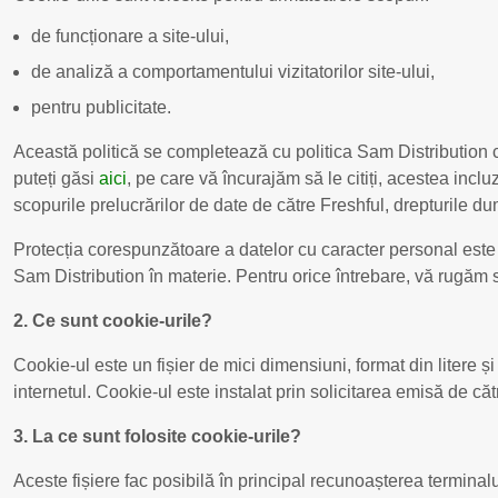
de funcționare a site-ului,
de analiză a comportamentului vizitatorilor site-ului,
pentru publicitate.
Această politică se completează cu politica Sam Distribution cu
puteți găsi
aici
, pe care vă încurajăm să le citiți, acestea incl
scopurile prelucrărilor de date de către Freshful, drepturile du
Protecția corespunzătoare a datelor cu caracter personal este u
Sam Distribution în materie. Pentru orice întrebare, vă rugăm 
2. Ce sunt cookie-urile?
Cookie-ul este un fișier de mici dimensiuni, format din litere 
internetul. Cookie-ul este instalat prin solicitarea emisă de cătr
3. La ce sunt folosite cookie-urile?
Aceste fișiere fac posibilă în principal recunoașterea terminalul