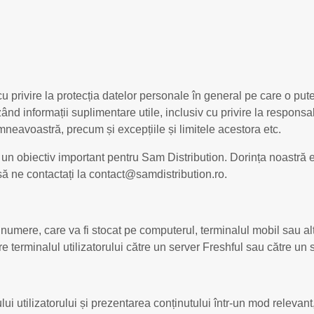
 privire la protecția datelor personale în general pe care o pute
uzând informații suplimentare utile, inclusiv cu privire la respons
mneavoastră, precum și excepțiile și limitele acestora etc.
n obiectiv important pentru Sam Distribution. Dorința noastră est
să ne contactați la contact@samdistribution.ro.
și numere, care va fi stocat pe computerul, terminalul mobil sau 
e terminalul utilizatorului către un server Freshful sau către un se
ui utilizatorului și prezentarea conținutului într-un mod relevant, 