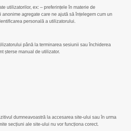
e utilizatorilor, ex: – preferințele în materie de
stici anonime agregate care ne ajută să înțelegem cum un
entificarea personală a utilizatorului.
tilizatorului până la terminarea sesiunii sau închiderea
t șterse manual de utilizator.
spozitivul dumneavoastră la accesarea site-ului sau în urma
te secțiuni ale site-ului nu vor funcționa corect.