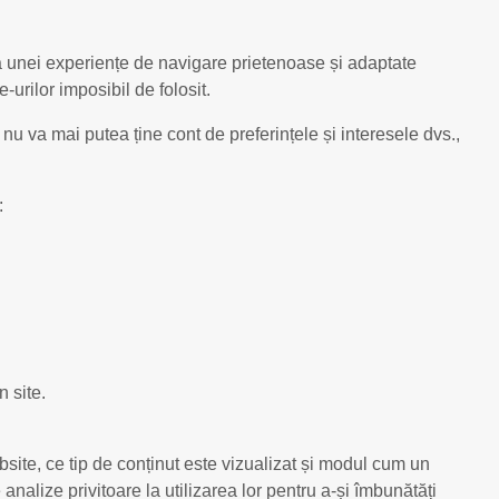
rea unei experiențe de navigare prietenoase și adaptate
-urilor imposibil de folosit.
nu va mai putea ține cont de preferințele și interesele dvs.,
:
 site.
bsite, ce tip de conținut este vizualizat și modul cum un
analize privitoare la utilizarea lor pentru a-și îmbunătăți