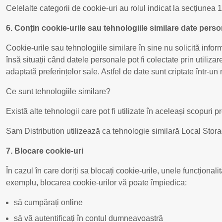
Celelalte categorii de cookie-uri au rolul indicat la secțiunea 1
6. Conțin cookie-urile sau tehnologiile similare date pers
Cookie-urile sau tehnologiile similare în sine nu solicită informa
însă situații când datele personale pot fi colectate prin utilizar
adaptată preferințelor sale. Astfel de date sunt criptate într-
Ce sunt tehnologiile similare?
Există alte tehnologii care pot fi utilizate în aceleași scopuri 
Sam Distribution utilizează ca tehnologie similară Local Stora
7. Blocare cookie-uri
În cazul în care doriți sa blocați cookie-urile, unele funcționalit
exemplu, blocarea cookie-urilor vă poate împiedica:
să cumpărați online
să vă autentificați în contul dumneavoastră