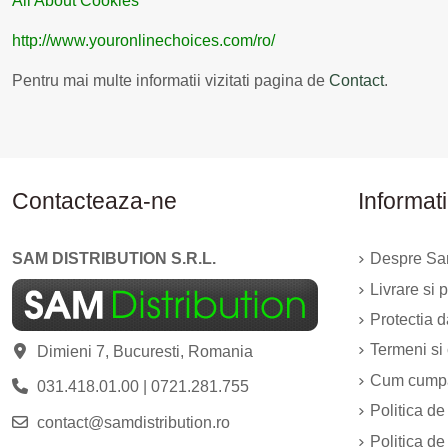
All About Cookies
http://www.youronlinechoices.com/ro/
Pentru mai multe informatii vizitati pagina de
Contact
.
Contacteaza-ne
Informati
SAM DISTRIBUTION S.R.L.
Despre Sam
Livrare si p
Protectia 
Termeni si 
Dimieni 7, Bucuresti, Romania
Cum cump
031.418.01.00
|
0721.281.755
Politica de
contact@samdistribution.ro
Politica de