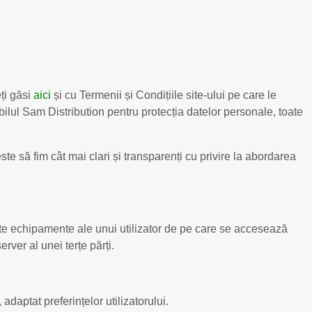
ți găsi
aici
și cu Termenii și Condițiile site-ului pe care le
abilul Sam Distribution pentru protecția datelor personale, toate
e să fim cât mai clari și transparenți cu privire la abordarea
alte echipamente ale unui utilizator de pe care se accesează
rver al unei terțe părți.
adaptat preferințelor utilizatorului.