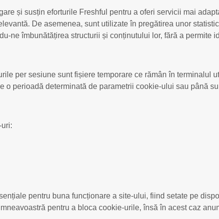
re și susțin eforturile Freshful pentru a oferi servicii mai adaptat
 relevantă. De asemenea, sunt utilizate în pregătirea unor stati
u-ne îmbunătățirea structurii și conținutului lor, fără a permite id
urile per sesiune sunt fișiere temporare ce rămân în terminalul u
i pe o perioadă determinată de parametrii cookie-ului sau până sun
uri:
esențiale pentru buna funcționare a site-ului, fiind setate pe di
dumneavoastră pentru a bloca cookie-urile, însă în acest caz anumi