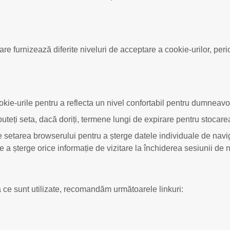
are furnizează diferite niveluri de acceptare a cookie-urilor, per
ie-urile pentru a reflecta un nivel confortabil pentru dumneavoastr
teți seta, dacă doriți, termene lungi de expirare pentru stocarea
are setarea browserului pentru a șterge datele individuale de nav
e a șterge orice informație de vizitare la închiderea sesiunii de 
la ce sunt utilizate, recomandăm următoarele linkuri: