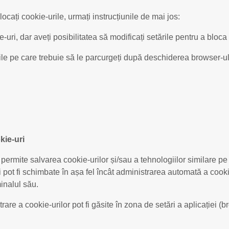
blocați cookie-urile, urmați instrucțiunile de mai jos:
uri, dar aveți posibilitatea să modificați setările pentru a bloca
nile pe care trebuie să le parcurgeți după deschiderea browser-ul
kie-uri
 permite salvarea cookie-urilor și/sau a tehnologiilor similare p
 pot fi schimbate în așa fel încât administrarea automată a cookie
minalul său.
rare a cookie-urilor pot fi găsite în zona de setări a aplicației (