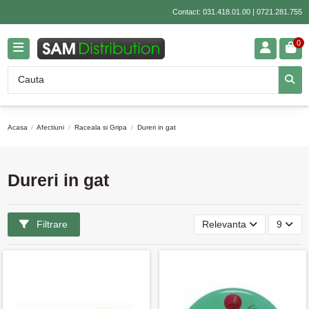
Contact:
031.418.01.00
|
0721.281.755
0
Acasa
Afectiuni
Raceala si Gripa
Dureri in gat
Dureri in gat
Filtrare
Relevanta
9