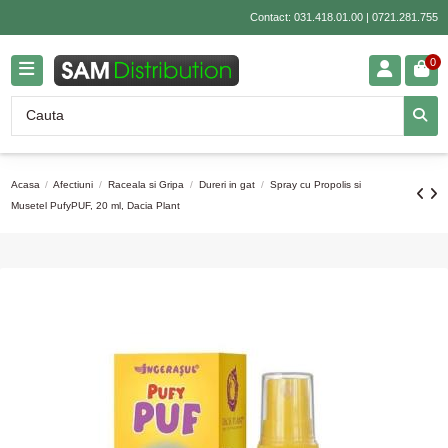
Contact:
031.418.01.00
|
0721.281.755
0
Acasa
Afectiuni
Raceala si Gripa
Dureri in gat
Spray cu Propolis si
Musetel PufyPUF, 20 ml, Dacia Plant