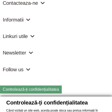
Contacteaza-ne
Informatii
Linkuri utile
Newsletter
Follow us
Controlează-ți confidențialitatea
Controlează-ți confidențialitatea
Copyright
2026 samdistribution.ro - Magazin online cu Produse
Naturiste & BIO
Când vizitați un site web, acesta poate stoca sau prelua informații în