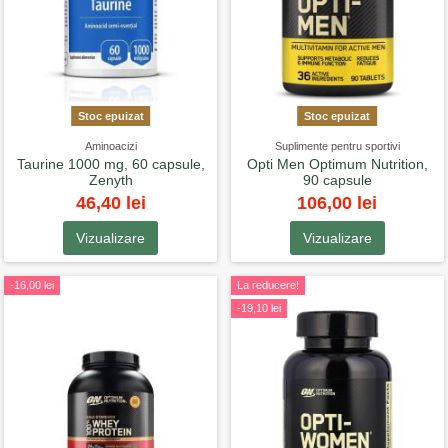
Stoc epuizat
Stoc epuizat
Aminoacizi
Suplimente pentru sportivi
Taurine 1000 mg, 60 capsule,
Opti Men Optimum Nutrition,
Zenyth
90 capsule
46,40 lei
106,00 lei
Vizualizare
Vizualizare
-16,00 lei
La reducere!
-19,10 lei