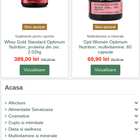
Stoc epuizat
Stoc epuizat
Suplimente pentru sportivi
Multivitamine si minerale
Whey Gold Standard Optimum
Opti Women Optimum
Nutrition, proteina din zer,
Nutrition, multivitamine, 60
2.02kg
capsule
389,00 lei
69,90 lei
405,00 lei
89,00 lei
Vizualizare
Vizualizare
Acasa
Afectiuni
Alimentatie Sanatoasa
Cosmetice
Cuplu si intimitate
Dieta si wellness
Multivitamine si minerale