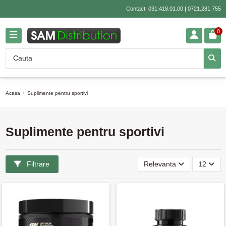
Contact:
031.418.01.00
|
0721.281.755
0
Acasa
Suplimente pentru sportivi
Suplimente pentru sportivi
Filtrare
Relevanta
12