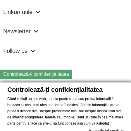
Linkuri utile
Newsletter
Follow us
Controlează-ți confidențialitatea
Controlează-ți confidențialitatea
Copyright
2026 samdistribution.ro - Magazin online cu Produse
Naturiste & BIO
Când vizitați un site web, acesta poate stoca sau prelua informații în
browser-ul dvs., mai ales sub forma "cookies". Aceste informații, care ar
SAM DISTRIBUTION S.R.L.
- Cod fiscal: RO14935035, Registrul
putea fi despre dvs., despre preferințele dvs. sau despre dispozitivul dvs.
Comertului: J40/10004/2002, Adresa: Str. Dimieni, nr. 7, Bucuresti,
de internet (computere, tablete sau mobile), sunt utilizate în cea mai mare
sector 5.
parte pentru a face ca site-ul să funcționeze așa cum vă așteptați.
Mai multe informatii