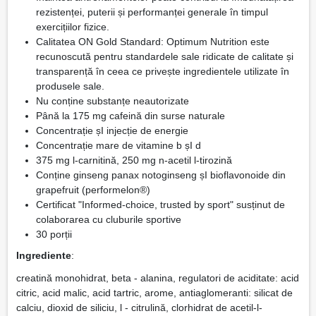
rezistenței, puterii și performanței generale în timpul
exercițiilor fizice.
Calitatea ON Gold Standard: Optimum Nutrition este
recunoscută pentru standardele sale ridicate de calitate și
transparență în ceea ce privește ingredientele utilizate în
produsele sale.
Nu conține substanțe neautorizate
Până la 175 mg cafeină din surse naturale
Concentrație șI injecție de energie
Concentrație mare de vitamine b șI d
375 mg l-carnitină, 250 mg n-acetil l-tirozină
Conține ginseng panax notoginseng șI bioflavonoide din
grapefruit (performelon®)
Certificat "Informed-choice, trusted by sport" susținut de
colaborarea cu cluburile sportive
30 porții
Ingrediente
:
creatină monohidrat, beta - alanina, regulatori de aciditate: acid
citric, acid malic, acid tartric, arome, antiaglomeranti: silicat de
calciu, dioxid de siliciu, l - citrulină, clorhidrat de acetil-l-