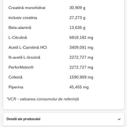
Creatină monohidrat
30,909 g
inclusiv creatina
27,273 g
Beta-alanină
13,636 g
L-Citrulină
6818,182 mg
Acetil L-Carnitină HCI
3409,091 mg
N-acetil-L-tirozină
2272,727 mg
PerforMelon®
2272,727 mg
Cofeină
1590,909 mg
Piperina
45,455 mg
*VCR - valoarea consumului de referință
Detalii ale produsului