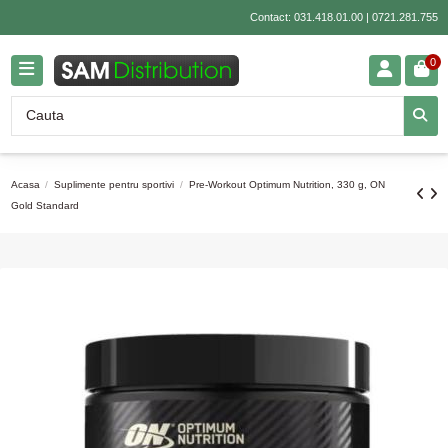
Contact:
031.418.01.00
|
0721.281.755
0
Acasa
Suplimente pentru sportivi
Pre-Workout Optimum Nutrition, 330 g, ON
Gold Standard