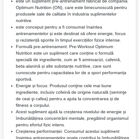
este un supliment pre-antrenament fabricat de compania
Optimum Nutrition (ON), care este binecunoscută pentru
produsele sale de calitate în industria suplimentelor
nutritive.
este conceput pentru a fi consumat înaintea
antrenamentelor și este destinat să ofere energie, focus
și rezistență sporite în timpul exercițiilor fizice intense.
Formulă pre-antrenament: Pre-Workout Optimum
Nutrition este un supliment care conține o formulă
specială de ingrediente, cum ar fi aminoacizi, cafeină,
beta-alanină și alte substanțe nutritive, care sunt
cunoscute pentru capacitatea lor de a spori performanța
sportivă.
Energie și focus: Produsul conţine cele mai bune
ingrediente, inclusiv cofeină de origine naturală (seminţe
de ceai şi cafea) pentru a ajuta la concentrarea și de
fitness a corpului.
Acest supliment ajută la creșterea nivelului de energie și
îmbunătățirea concentrării mentale, pregătind organismul
pentru efortul fizic intens.
Creșterea performanței: Consumul acestui supliment
înaintea antrenamentelor poate contribui la îmbunătățirea