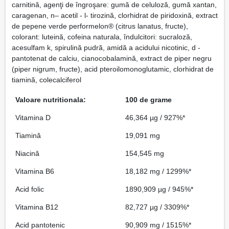
carnitină, agenţi de îngroşare: gumă de celuloză, gumă xantan,
caragenan, n– acetil - l- tirozină, clorhidrat de piridoxină, extract
de pepene verde performelon® (citrus lanatus, fructe),
colorant: luteină, cofeina naturala, îndulcitori: sucraloză,
acesulfam k, spirulină pudră, amidă a acidului nicotinic, d -
pantotenat de calciu, cianocobalamină, extract de piper negru
(piper nigrum, fructe), acid pteroilomonoglutamic, clorhidrat de
tiamină, colecalciferol
Valoare nutritionala:
100 de grame
Vitamina D
46,364 µg / 927%*
Tiamină
19,091 mg
Niacină
154,545 mg
Vitamina B6
18,182 mg / 1299%*
Acid folic
1890,909 µg / 945%*
Vitamina B12
82,727 µg / 3309%*
Acid pantotenic
90,909 mg / 1515%*