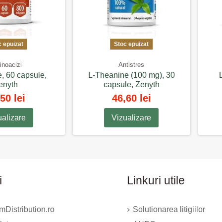
c epuizat
Stoc epuizat
noacizi
Antistres
e, 60 capsule,
L-Theanine (100 mg), 30
enyth
capsule, Zenyth
50 lei
46,60 lei
ualizare
Vizualizare
i
Linkuri utile
Distribution.ro
Solutionarea litigiilor