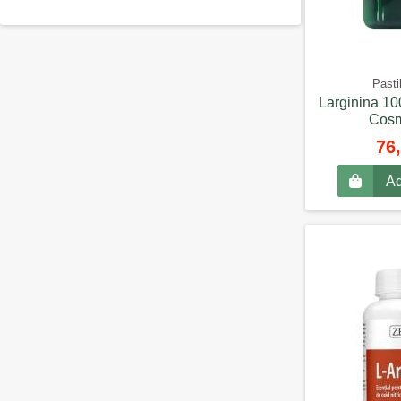
Pasti
Larginina 10
Cos
76,
Ad