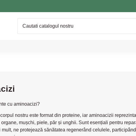
cizi
nte cu aminoacizi?
corpul nostru este format din proteine, iar aminoacizii reprezint
, organe, mușchi, piele, păr și unghii. Sunt esențiali pentru repar
 mult, ne protejează sănătatea regenerând celulele, participând l