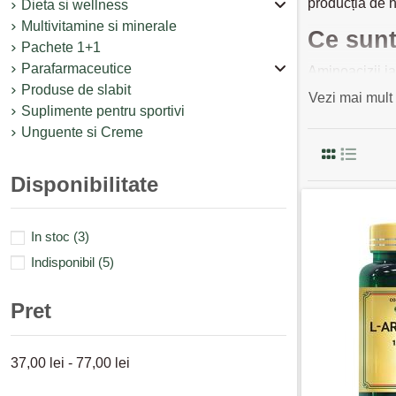
producția de 
Dieta si wellness
Multivitamine si minerale
Ce sunt
Pachete 1+1
Parafarmaceutice
Aminoacizii ia
Produse de slabit
Datorită acest
Vezi mai mult
Suplimente pentru sportivi
aminoacizii ex
Unguente si Creme
suplimentele 
Comanda
Disponibilitate
Aminoacizii es
pentru sistemu
In stoc
(3)
ușor de înghiț
Indisponibil
(5)
Pret
37,00 lei - 77,00 lei