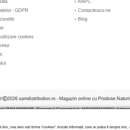
lata
ANPC
datelor - GDPR
Contacteaza-ne
conditii
Blog
ar
 utilizare cookies
 retur
oi
ului
ht
2026 samdistribution.ro - Magazin online cu Produse Naturi
al: RO14935035, Registrul Comertului: J40/10004/2002, Adresa: S
l dvs., mai ales sub forma "cookies". Aceste informații, care ar putea fi despre dvs.