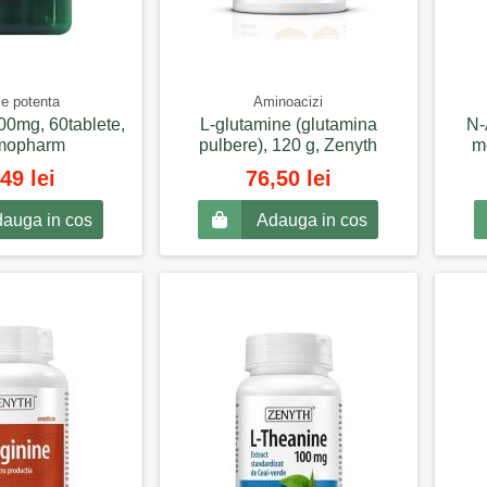
le potenta
Aminoacizi
00mg, 60tablete,
L-glutamine (glutamina
N-
mopharm
pulbere), 120 g, Zenyth
m
49 lei
76,50 lei
auga in cos
Adauga in cos