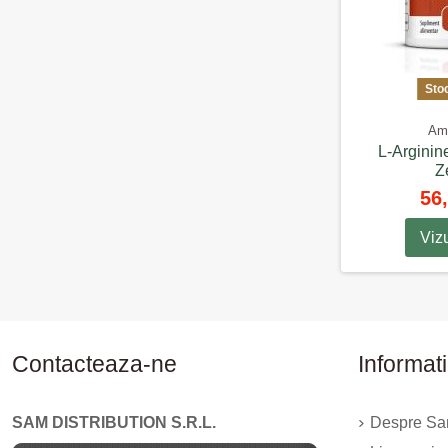
Sto
Ami
L-Arginin
Z
56,
Viz
Contacteaza-ne
Informati
SAM DISTRIBUTION S.R.L.
Despre Sam