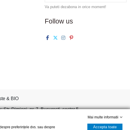
Va puteti dezabona in orice moment!
Follow us
ste & BIO
tr. Dimieni, nr. 7, Bucuresti, sector 5.
Mai multe informatii
Accepta toate
, despre preferințele dvs. sau despre