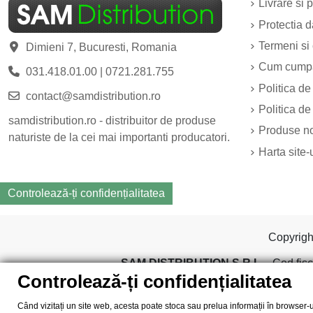
Livrare si p
Protectia 
Termeni si 
Dimieni 7, Bucuresti, Romania
Cum cump
031.418.01.00
|
0721.281.755
Politica de
contact@samdistribution.ro
Politica de
samdistribution.ro - distribuitor de produse
Produse n
naturiste de la cei mai importanti producatori.
Harta site-
Controlează-ți confidențialitatea
Copyrig
SAM DISTRIBUTION S.R.L.
- Cod fisc
Controlează-ți confidențialitatea
Când vizitați un site web, acesta poate stoca sau prelua informații în browser-u