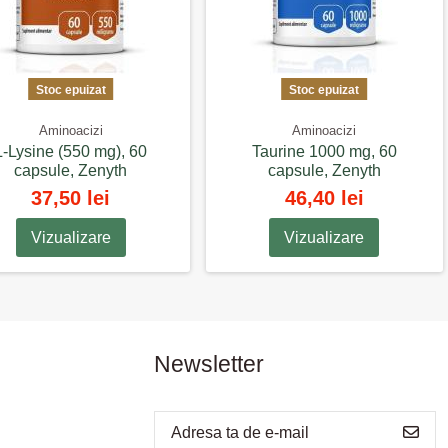
Stoc epuizat
Stoc epuizat
Aminoacizi
Aminoacizi
L-Lysine (550 mg), 60
Taurine 1000 mg, 60
capsule, Zenyth
capsule, Zenyth
37,50 lei
46,40 lei
Vizualizare
Vizualizare
Newsletter