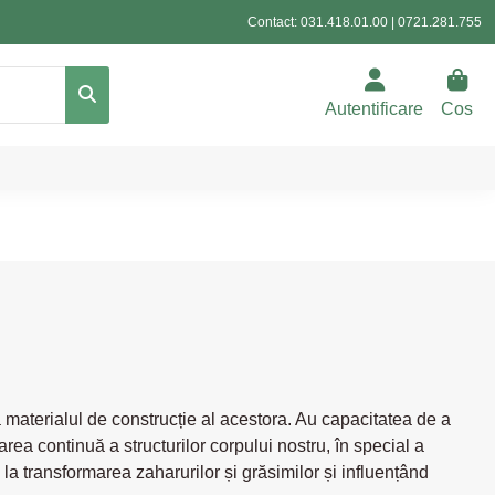
Contact:
031.418.01.00
|
0721.281.755
Autentificare
Cos
a materialul de construcție al acestora. Au capacitatea de a
area continuă a structurilor corpului nostru, în special a
a transformarea zaharurilor și grăsimilor și influențând