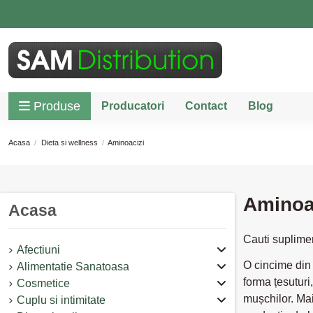
Produse
Producatori
Contact
Blog
Acasa
Dieta si wellness
Aminoacizi
Aminoa
Acasa
Cauti suplime
Afectiuni
O cincime din 
Alimentatie Sanatoasa
forma țesuturi
Cosmetice
mușchilor. Mai
Cuplu si intimitate