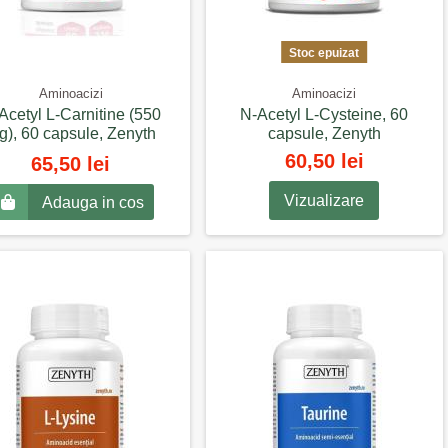
Stoc epuizat
Aminoacizi
Aminoacizi
Acetyl L-Carnitine (550
N-Acetyl L-Cysteine, 60
g), 60 capsule, Zenyth
capsule, Zenyth
60,50 lei
65,50 lei
Vizualizare
Adauga in cos