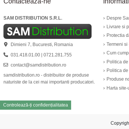
Contacteaza-ne
Informati
SAM DISTRIBUTION S.R.L.
Despre Sam
Livrare si p
Protectia 
Termeni si 
Dimieni 7, Bucuresti, Romania
Cum cump
031.418.01.00
|
0721.281.755
Politica de
contact@samdistribution.ro
Politica de
samdistribution.ro - distribuitor de produse
Produse n
naturiste de la cei mai importanti producatori.
Harta site-
Controlează-ți confidențialitatea
Copyrig