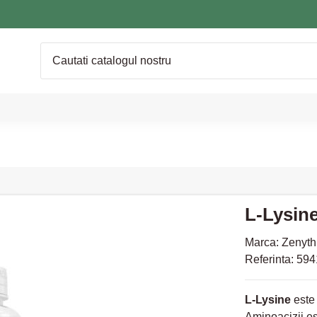
L-Lysine
Marca:
Zenyth
Referinta:
594
L-Lysine
este 
Aminoacizii es