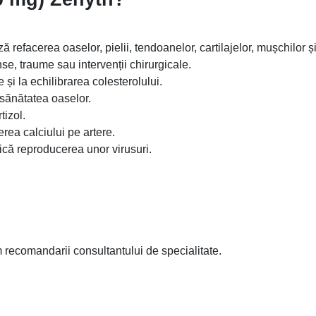
refacerea oaselor, pielii, tendoanelor, cartilajelor, mușchilor și
se, traume sau intervenții chirurgicale.
 și la echilibrarea colesterolului.
 sănătatea oaselor.
tizol.
rea calciului pe artere.
ică reproducerea unor virusuri.
m recomandarii consultantului de specialitate.