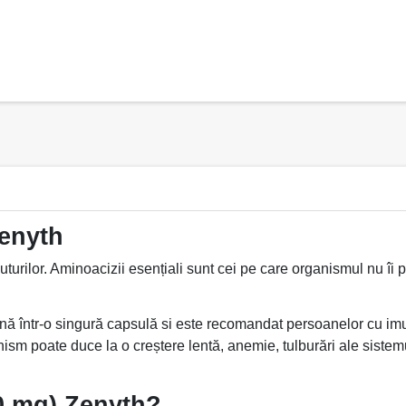
Zenyth
urilor. Aminoacizii esențiali sunt cei pe care organismul nu îi p
ă într-o singură capsulă si este recomandat persoanelor cu imuni
anism poate duce la o creștere lentă, anemie, tulburări ale siste
50 mg) Zenyth?