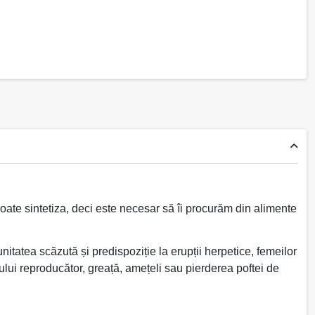
oate sintetiza, deci este necesar să îi procurăm din alimente
tatea scăzută și predispoziție la erupții herpetice, femeilor
mului reproducător, greață, amețeli sau pierderea poftei de