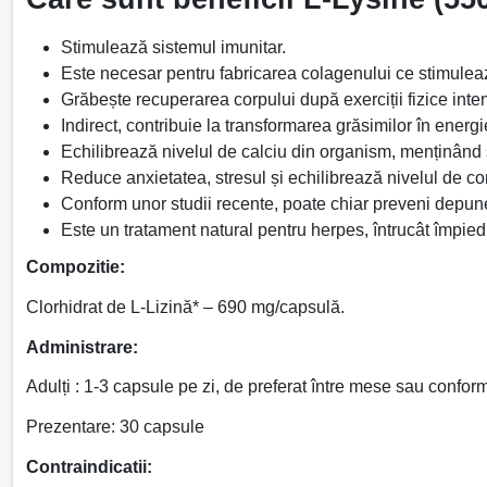
Stimulează sistemul imunitar.
Este necesar pentru fabricarea colagenului ce stimulează 
Grăbește recuperarea corpului după exerciții fizice inten
Indirect, contribuie la transformarea grăsimilor în energie
Echilibrează nivelul de calciu din organism, menținând
Reduce anxietatea, stresul și echilibrează nivelul de cor
Conform unor studii recente, poate chiar preveni depune
Este un tratament natural pentru herpes, întrucât împied
Compozitie:
Clorhidrat de L-Lizină* – 690 mg/capsulă.
Administrare:
Adulți : 1-3 capsule pe zi, de preferat între mese sau confor
Prezentare: 30 capsule
Contraindicatii: