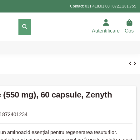
Contact:
031.418.01.00
|
0721.281.755
Autentificare
Cos
 (550 mg), 60 capsule, Zenyth
1872401234
un aminoacid esențial pentru regenerarea țesuturilor.
ențiali sunt cei pe care organismul nu îi poate sintetiza, deci