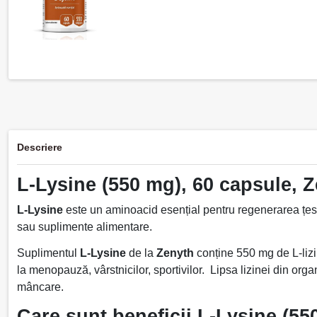
Descriere
L-Lysine (550 mg), 60 capsule, 
L-Lysine
este un aminoacid esențial pentru regenerarea țesut
sau suplimente alimentare.
Suplimentul
L-Lysine
de la
Zenyth
conține 550 mg de L-lizin
la menopauză, vârstnicilor, sportivilor. Lipsa lizinei din org
mâncare.
Care sunt beneficii L-Lysine (5