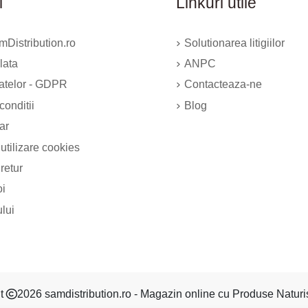
i
Linkuri utile
Distribution.ro
Solutionarea litigiilor
lata
ANPC
datelor - GDPR
Contacteaza-ne
conditii
Blog
ar
 utilizare cookies
 retur
oi
ului
ht
2026 samdistribution.ro - Magazin online cu Produse Naturi