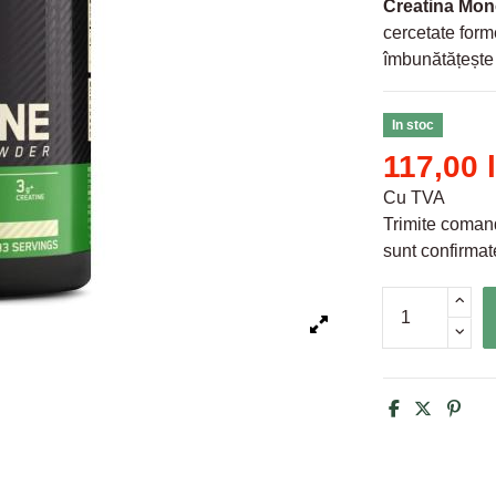
Creatina Mon
cercetate forme
îmbunătățește 
In stoc
117,00 l
Cu TVA
Trimite comand
sunt confirmate