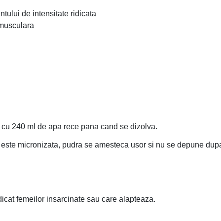
ului de intensitate ridicata
 musculara
a cu 240 ml de apa rece pana cand se dizolva.
este micronizata, pudra se amesteca usor si nu se depune dupa 
dicat femeilor insarcinate sau care alapteaza.