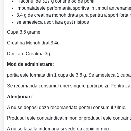
Flaconul de 317 g contine 88 de portii.
imbunatateste performanta sportiva in timpul antrenament
3.4 g de creatina monohidrata pura pentru a spori forta
se amesteca usor, fara gust nisipos
Cupa 3.6 grame
Creatina Monohidrat 3.4g
Din care Creatina 3g
Mod de administrare:
portia este formata din 1 cupa de 3.6 g. Se amesteca 1 cup
Se recomanda consumul unei singure portii pe zi. Pentru ca 
Atenționari:
A nu se depasi doza recomandata pentru consumul zilnic.
Produsul este contraindicat minorilor,produsul este contrain
A nu se lasa la indemana si vederea copiiilor mici.