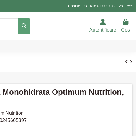
Contact:
031.418.01.00
|
0721.281.755
Autentificare
Cos
a Monohidrata Optimum Nutrition,
m Nutrition
0245605397