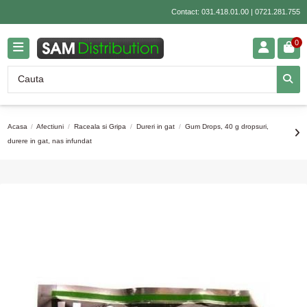
Contact:
031.418.01.00
|
0721.281.755
0
Acasa
Afectiuni
Raceala si Gripa
Dureri in gat
Gum Drops, 40 g dropsuri,
durere in gat, nas infundat