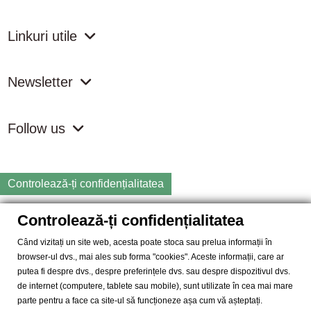
Linkuri utile
Newsletter
Follow us
Controlează-ți confidențialitatea
Controlează-ți confidențialitatea
Copyright
2026 samdistribution.ro - Magazin online cu Produse
Naturiste & BIO
Când vizitați un site web, acesta poate stoca sau prelua informații în
browser-ul dvs., mai ales sub forma "cookies". Aceste informații, care ar
SAM DISTRIBUTION S.R.L.
- Cod fiscal: RO14935035, Registrul
putea fi despre dvs., despre preferințele dvs. sau despre dispozitivul dvs.
Comertului: J40/10004/2002, Adresa: Str. Dimieni, nr. 7, Bucuresti,
de internet (computere, tablete sau mobile), sunt utilizate în cea mai mare
sector 5.
parte pentru a face ca site-ul să funcționeze așa cum vă așteptați.