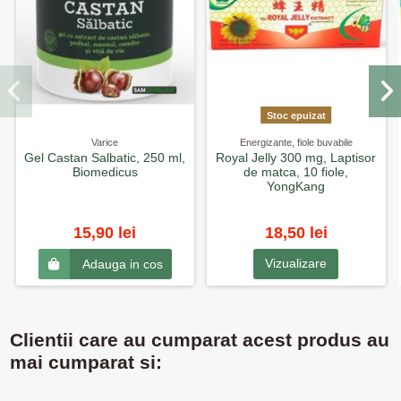
Stoc epuizat
Varice
Energizante, fiole buvabile
Gel Castan Salbatic, 250 ml,
Royal Jelly 300 mg, Laptisor
Biomedicus
de matca, 10 fiole,
YongKang
15,90 lei
18,50 lei
Vizualizare
Adauga in cos
Clientii care au cumparat acest produs au
mai cumparat si: