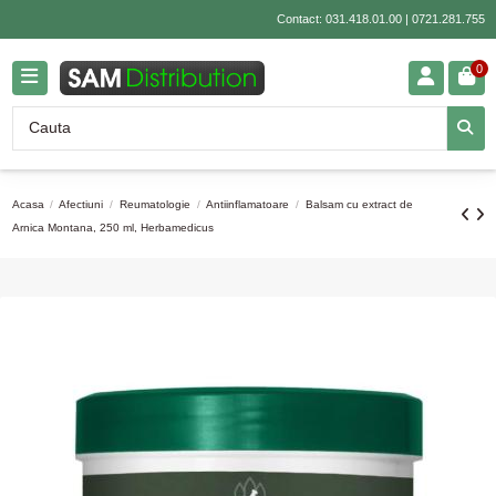
Contact:
031.418.01.00
|
0721.281.755
0
Acasa
Afectiuni
Reumatologie
Antiinflamatoare
Balsam cu extract de
Arnica Montana, 250 ml, Herbamedicus