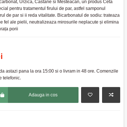
arbonat, Urzica, Castane si Mesteacan, un produs Ceta
cial pentru tratamentul firului de par, astfel samponul
ul de par si ii reda vitalitate. Bicarbonatul de sodiu: trateaza
rice fel ale pielii, neutralizeaza mirosurile neplacute și elimina
urața porii
i
a astazi pana la ora 15:00 si o livram in 48 ore. Comenzile
 telefonic.
Adauga in cos