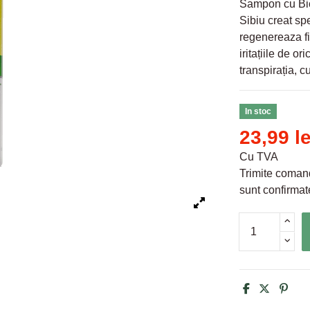
Sampon cu Bic
Sibiu creat spe
regenereaza fir
iritațiile de o
transpirația, c
In stoc
23,99 le
Cu TVA
Trimite comand
sunt confirmate