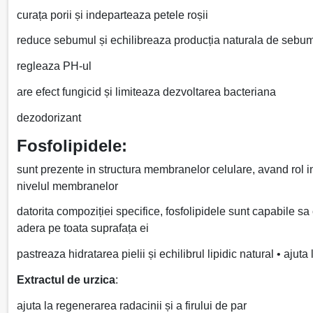
curața porii și indeparteaza petele roșii
reduce sebumul și echilibreaza producția naturala de sebu
regleaza PH-ul
are efect fungicid și limiteaza dezvoltarea bacteriana
dezodorizant
Fosfolipidele:
sunt prezente in structura membranelor celulare, avand rol in
nivelul membranelor
datorita compoziției specifice, fosfolipidele sunt capabile sa
adera pe toata suprafața ei
pastreaza hidratarea pielii și echilibrul lipidic natural • ajuta l
Extractul de urzica
:
ajuta la regenerarea radacinii și a firului de par