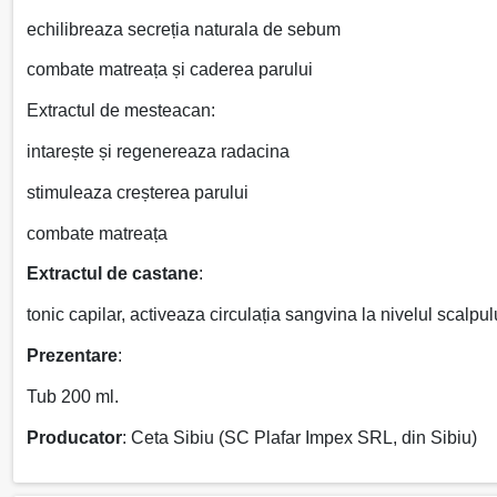
echilibreaza secreția naturala de sebum
combate matreața și caderea parului
Extractul de mesteacan:
intarește și regenereaza radacina
stimuleaza creșterea parului
combate matreața
Extractul de castane
:
tonic capilar, activeaza circulația sangvina la nivelul scalpul
Prezentare
:
Tub 200 ml.
Producator
: Ceta Sibiu (SC Plafar Impex SRL, din Sibiu)