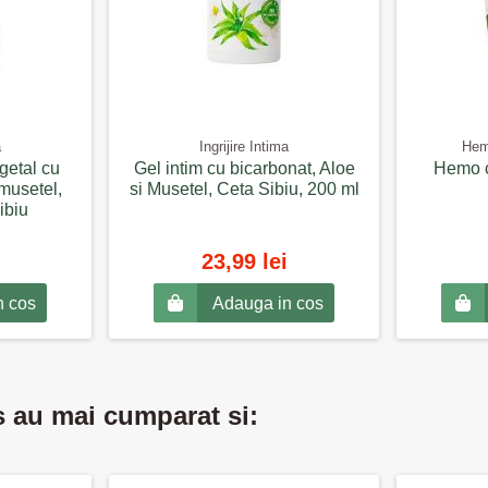
a
Ingrijire Intima
Hemo
getal cu
Gel intim cu bicarbonat, Aloe
Hemo c
 musetel,
si Musetel, Ceta Sibiu, 200 ml
ibiu
23,99 lei
n cos
Adauga in cos
s au mai cumparat si: