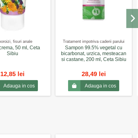
roizi, fisuri anale
Tratament impotriva caderii parului
rema, 50 ml, Ceta
Sampon 99.5% vegetal cu
Sibiu
bicarbonat, urzica, mesteacan
si castane, 200 ml, Ceta Sibiu
12,85 lei
28,49 lei
Adauga in cos
Adauga in cos