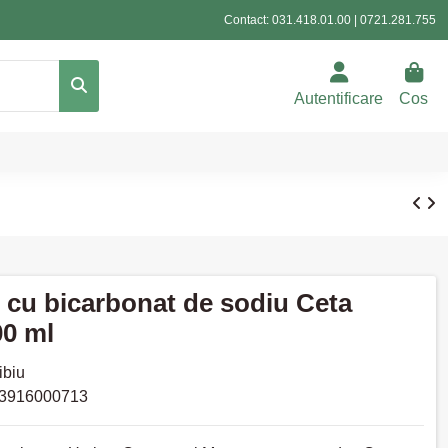
Contact:
031.418.01.00
|
0721.281.755
Autentificare
Cos
cu bicarbonat de sodiu Ceta
00 ml
ibiu
3916000713