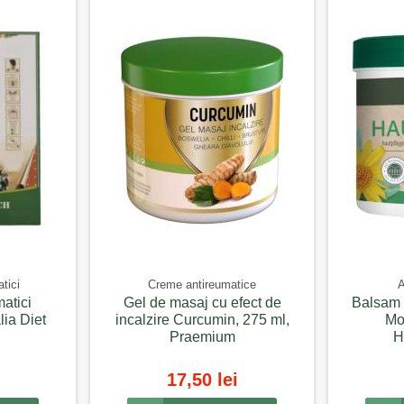
tici
Creme antireumatice
A
matici
Gel de masaj cu efect de
Balsam c
lia Diet
incalzire Curcumin, 275 ml,
Mo
Praemium
H
17,50 lei