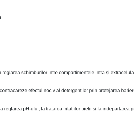
m
 reglarea schimburilor intre compartimentele intra și extracelul
 contracareze efectul nociv al detergenților prin protejarea barie
a reglarea pH-ului, la tratarea iritațiilor pielii și la indepartarea p