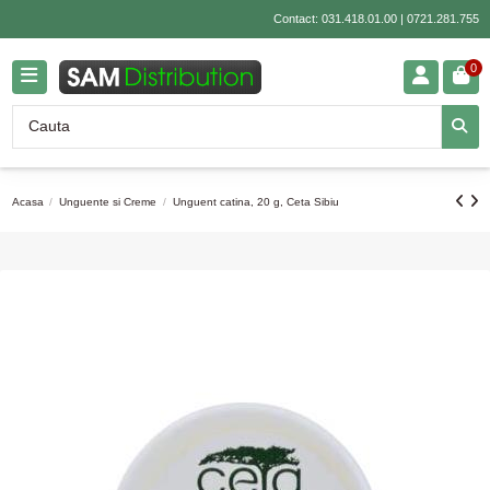
Contact:
031.418.01.00
|
0721.281.755
0
Acasa
Unguente si Creme
Unguent catina, 20 g, Ceta Sibiu