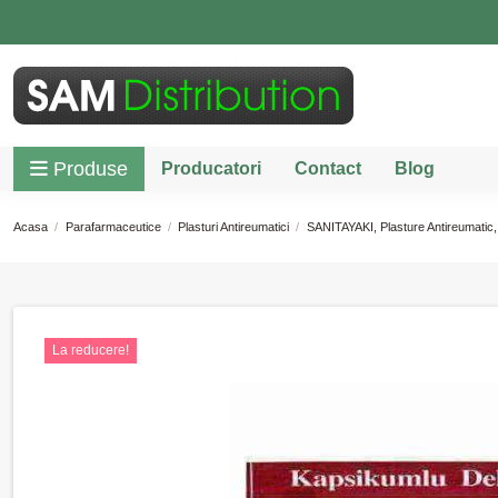
Produse
Producatori
Contact
Blog
Acasa
Parafarmaceutice
Plasturi Antireumatici
SANITAYAKI, Plasture Antireumatic, 
La reducere!