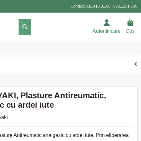
Contact:
031.418.01.00
|
0721.281.755
Autentificare
Cos
AKI, Plasture Antireumatic,
c cu ardei iute
yaki
asture Antireumatic analgezic cu ardei iute. Prin eliberarea