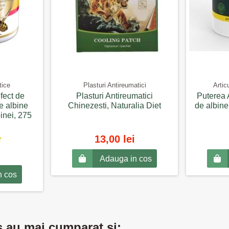
tice
Plasturi Antireumatici
Artic
fect de
Plasturi Antireumatici
Puterea 
de albine
Chinezesti, Naturalia Diet
de albine
inei, 275
13,00 lei
Adauga in cos
n cos
s au mai cumparat si: