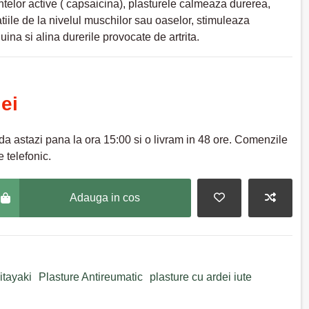
ntelor active ( capsaicina), plasturele calmeaza durerea,
tiile de la nivelul muschilor sau oaselor, stimuleaza
uina si alina durerile provocate de artrita.
lei
a astazi pana la ora 15:00 si o livram in 48 ore. Comenzile
 telefonic.
Adauga in cos
itayaki
Plasture Antireumatic
plasture cu ardei iute