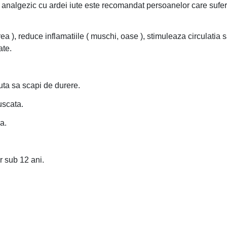
re analgezic cu ardei iute este recomandat persoanelor care sufer
rea ), reduce inflamatiile ( muschi, oase ), stimuleaza circulatia
ate.
ajuta sa scapi de durere.
 uscata.
ma.
r sub 12 ani.