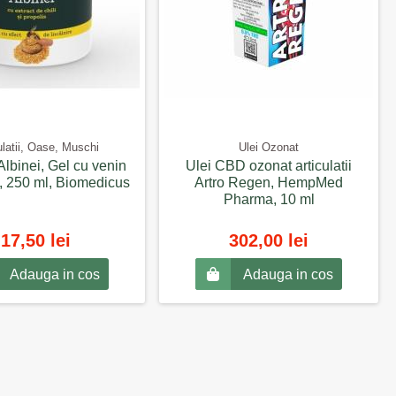
ulatii, Oase, Muschi
Ulei Ozonat
Albinei, Gel cu venin
Ulei CBD ozonat articulatii
, 250 ml, Biomedicus
Artro Regen, HempMed
Pharma, 10 ml
17,50 lei
302,00 lei
Adauga in cos
Adauga in cos