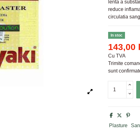
lenta a substa
reduce inflama
circulatia sang
In stoc
143,00 
Cu TVA
Trimite comand
sunt confirmate
Plasture
San