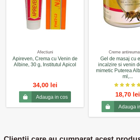
Afectiuni
Creme antireuma
Apireven, Crema cu Venin de
Gel de masaj cu e
Albine, 30 g, Institutul Apicol
incalzire si venin 
mimetic Puterea Alb
ml,...
34,00 lei
18,70 lei
Adauga in cos
Adauga i
Clientii care au cumparat acest produ