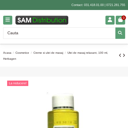
Contact:
031.418.01.00
|
0721.281.755
0
Acasa
Cosmetice
Creme si ulei de masaj
Ulei de masaj relaxant, 100 ml,
Herbagen
La reducere!