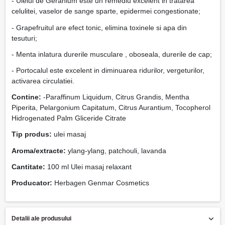
- Uleiul de Geranium este un remediu excelent in tratarea
celulitei, vaselor de sange sparte, epidermei congestionate;
- Grapefruitul are efect tonic, elimina toxinele si apa din
tesuturi;
- Menta inlatura durerile musculare , oboseala, durerile de cap;
- Portocalul este excelent in diminuarea ridurilor, vergeturilor,
activarea circulatiei.
Contine:
-Paraffinum Liquidum, Citrus Grandis, Mentha
Piperita, Pelargonium Capitatum, Citrus Aurantium, Tocopherol
Hidrogenated Palm Gliceride Citrate
Tip produs:
ulei masaj
Aroma/extracte:
ylang-ylang, patchouli, lavanda
Cantitate:
100 ml Ulei masaj relaxant
Producator:
Herbagen Genmar Cosmetics
Detalii ale produsului