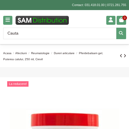
Contact:
031.418.01.00
|
0721.281.755
0
Acasa
Afectiuni
Reumatologie
Dureri articulare
Pferdebalsam gel,
Puterea calului, 250 ml, Crevil
La reducere!