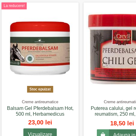
La reducere!
Stoc epuizat
Creme antireumatice
Creme antireumat
Balsam Gel Pferdebalsam Hot,
Puterea calului, gel 
500 ml, Herbamedicus
reumatism, 250 ml,
23,00 lei
18,50 lei
Vizualizare
Adauga in