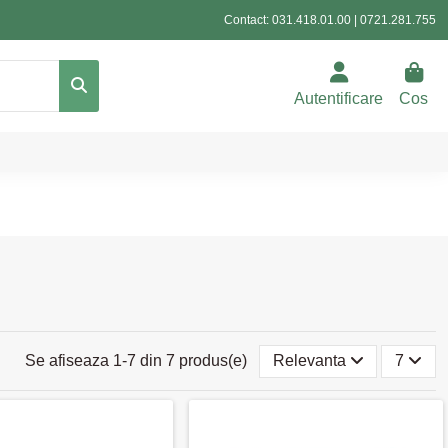
Contact:
031.418.01.00
|
0721.281.755
Autentificare
Cos
Se afiseaza 1-7 din 7 produs(e)
Relevanta
7