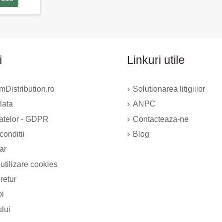
i
Linkuri utile
Distribution.ro
Solutionarea litigiilor
lata
ANPC
datelor - GDPR
Contacteaza-ne
conditii
Blog
ar
 utilizare cookies
 retur
oi
ului