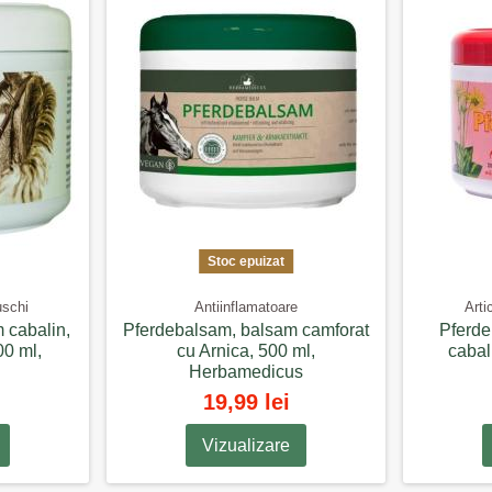
Stoc epuizat
uschi
Antiinflamatoare
Arti
 cabalin,
Pferdebalsam, balsam camforat
Pferde
00 ml,
cu Arnica, 500 ml,
cabal
Herbamedicus
19,99 lei
Vizualizare