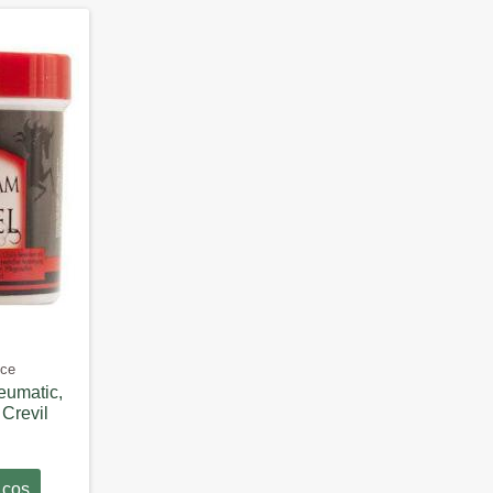
ice
reumatic,
 Crevil
 cos