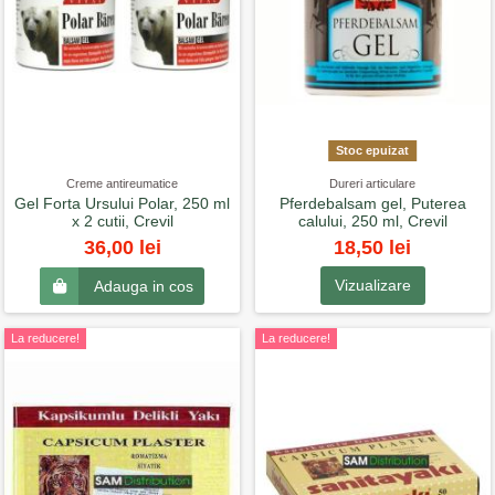
Stoc epuizat
Creme antireumatice
Dureri articulare
Gel Forta Ursului Polar, 250 ml
Pferdebalsam gel, Puterea
x 2 cutii, Crevil
calului, 250 ml, Crevil
18,50 lei
36,00 lei
Vizualizare
Adauga in cos
La reducere!
La reducere!