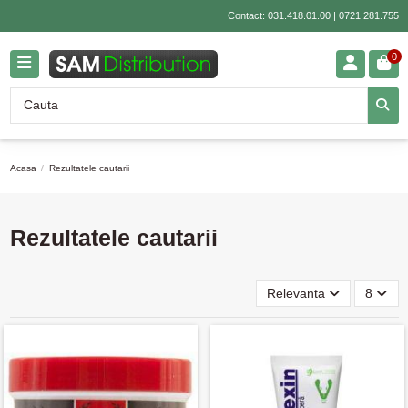
Contact:
031.418.01.00
|
0721.281.755
0
Acasa
Rezultatele cautarii
Rezultatele cautarii
Relevanta
8