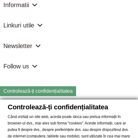
Informatii
Linkuri utile
Newsletter
Follow us
Controlează-ți confidențialitatea
Controlează-ți confidențialitatea
Copyright
2026 samdistribution.ro - Magazin online cu Produse
Naturiste & BIO
Când vizitați un site web, acesta poate stoca sau prelua informații în
browser-ul dvs., mai ales sub forma "cookies". Aceste informații, care ar
SAM DISTRIBUTION S.R.L.
- Cod fiscal: RO14935035, Registrul
putea fi despre dvs., despre preferințele dvs. sau despre dispozitivul dvs.
Comertului: J40/10004/2002, Adresa: Str. Dimieni, nr. 7, Bucuresti,
de internet (computere, tablete sau mobile), sunt utilizate în cea mai mare
sector 5.