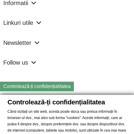
Informatii
Linkuri utile
Newsletter
Follow us
Controlează-ți confidențialitatea
Controlează-ți confidențialitatea
Copyright
2026 samdistribution.ro - Magazin online cu Produse
Naturiste & BIO
Când vizitați un site web, acesta poate stoca sau prelua informații în
browser-ul dvs., mai ales sub forma "cookies". Aceste informații, care ar
SAM DISTRIBUTION S.R.L.
- Cod fiscal: RO14935035, Registrul
putea fi despre dvs., despre preferințele dvs. sau despre dispozitivul dvs.
Comertului: J40/10004/2002, Adresa: Str. Dimieni, nr. 7, Bucuresti,
de internet (computere, tablete sau mobile), sunt utilizate în cea mai mare
sector 5.