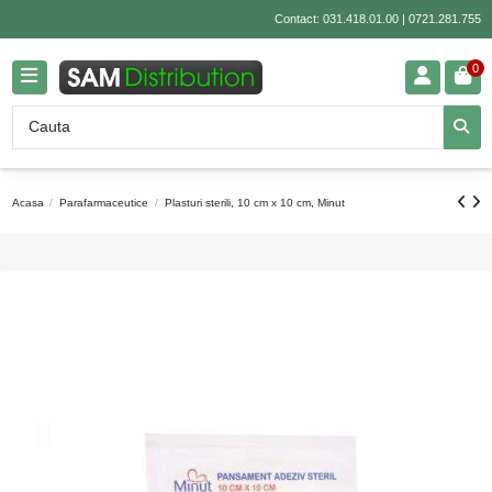
Contact:
031.418.01.00
|
0721.281.755
0
Acasa
Parafarmaceutice
Plasturi sterili, 10 cm x 10 cm, Minut