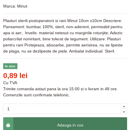
Marca:
Minut
Plasturi sterili postoperatorii si rani Minut 10cm x10cm Descriere:
Pansament: bumbac 100%, steril, non-aderent, permeabil pentru
apa si aer; Invelis: material netesut cu marginile rotunjite; Adeziv:
poliarcrilat noniritant, bine tolerat de tegument. Utilizare: Plasturi
pentru rani Protejeaza, absoarbe, permite aerisirea, nu se lipeste
de plaga, nu se dezlipeste de piele. Ambalat individual. Steril.
In stoc
0,89 lei
Cu TVA
Trimite comanda astazi pana la ora 15:00 si o livram in 48 ore.
Comenzile sunt confirmate telefonic.
Adauga in cos