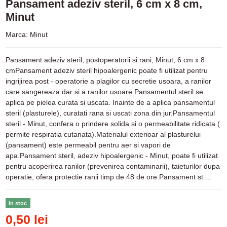
Pansament adeziv steril, 6 cm x 8 cm,
Minut
Marca:
Minut
Pansament adeziv steril, postoperatorii si rani, Minut, 6 cm x 8
cmPansament adeziv steril hipoalergenic poate fi utilizat pentru
ingrijirea post - operatorie a plagilor cu secretie usoara, a ranilor
care sangereaza dar si a ranilor usoare.Pansamentul steril se
aplica pe pielea curata si uscata. Inainte de a aplica pansamentul
steril (plasturele), curatati rana si uscati zona din jur.Pansamentul
steril - Minut, confera o prindere solida si o permeabilitate ridicata (
permite respiratia cutanata).Materialul exterioar al plasturelui
(pansament) este permeabil pentru aer si vapori de
apa.Pansament steril, adeziv hipoalergenic - Minut, poate fi utilizat
pentru acoperirea ranilor (prevenirea contaminarii), taieturilor dupa
operatie, ofera protectie ranii timp de 48 de ore.Pansament st ...
In stoc
0,50 lei