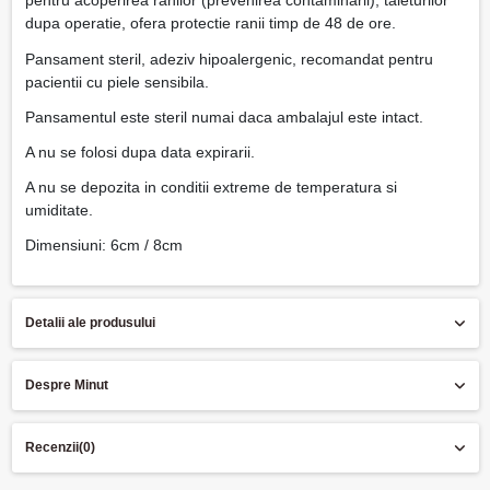
pentru acoperirea ranilor (prevenirea contaminarii), taieturilor
dupa operatie, ofera protectie ranii timp de 48 de ore.
Pansament steril, adeziv hipoalergenic, recomandat pentru
pacientii cu piele sensibila.
Pansamentul este steril numai daca ambalajul este intact.
A nu se folosi dupa data expirarii.
A nu se depozita in conditii extreme de temperatura si
umiditate.
Dimensiuni: 6cm / 8cm
Detalii ale produsului
Despre Minut
Recenzii
(0)