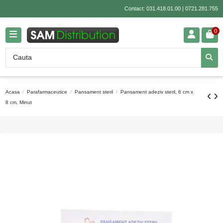
Contact:
031.418.01.00
|
0721.281.755
0
Acasa
Parafarmaceutice
Pansament steril
Pansament adeziv steril, 6 cm x
8 cm, Minut