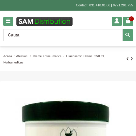
Contact:
031.418.01.00
|
0721.281.755
0
Acasa
Afectiuni
Creme antireumatice
Glucosamin Crema, 250 ml,
Herbamedicus