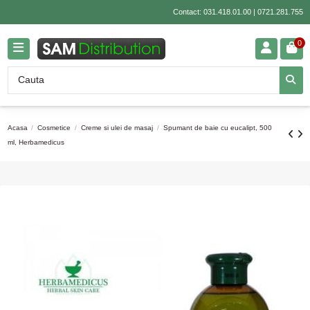
Contact:
031.418.01.00
|
0721.281.755
0
Acasa
Cosmetice
Creme si ulei de masaj
Spumant de baie cu eucalipt, 500
ml, Herbamedicus