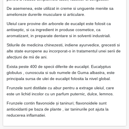
De asemenea, este utilizat in creme si unguente menite sa
amelioreze durerile musculare si articulare.
Uleiul care provine din arborele de eucalipt este folosit ca
antiseptic, si ca ingredient in produse cosmetice, ca
aromatizant, in preparate dentare si in solventi industriali.
Stilurile de medicina chinezesti, indiene ayurvedice, grecesti si
alte state europene au incorporat-o in tratamentul unei serii de
afecțiuni de mii de ani.
Exista peste 400 de specii diferite de eucalipt. Eucalyptus
globulus , cunoscuta si sub numele de Guma albastra, este
principala sursa de ulei de eucalipt folosita la nivel global.
Frunzele sunt distilate cu abur pentru a extrage uleiul, care
este un lichid incolor cu un parfum puternic, dulce, lemnos.
Frunzele contin flavonoide și taninuri; flavonoidele sunt
antioxidanti pe baza de plante , iar taninurile pot ajuta la
reducerea inflamatiei.