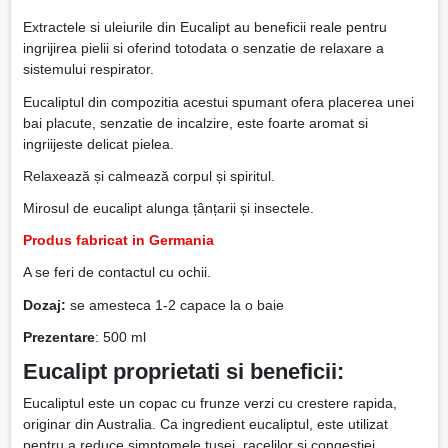
Extractele si uleiurile din Eucalipt au beneficii reale pentru
ingrijirea pielii si oferind totodata o senzatie de relaxare a
sistemului respirator.
Eucaliptul din compozitia acestui spumant ofera placerea unei
bai placute, senzatie de incalzire, este foarte aromat si
ingriijeste delicat pielea.
Relaxează și calmează corpul și spiritul.
Mirosul de eucalipt alunga țânțarii și insectele.
Produs fabricat in Germania
A se feri de contactul cu ochii.
Dozaj:
se amesteca 1-2 capace la o baie
Prezentare
: 500 ml
Eucalipt proprietati si beneficii:
Eucaliptul este un copac cu frunze verzi cu crestere rapida,
originar din Australia. Ca ingredient eucaliptul, este utilizat
pentru a reduce simptomele tusei, racelilor si congestiei.