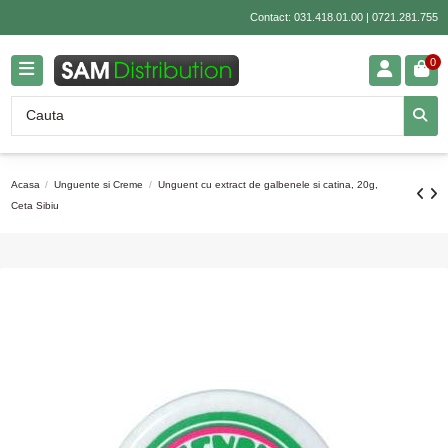
Contact:
031.418.01.00
|
0721.281.755
0
Acasa
Unguente si Creme
Unguent cu extract de galbenele si catina, 20g,
Ceta Sibiu