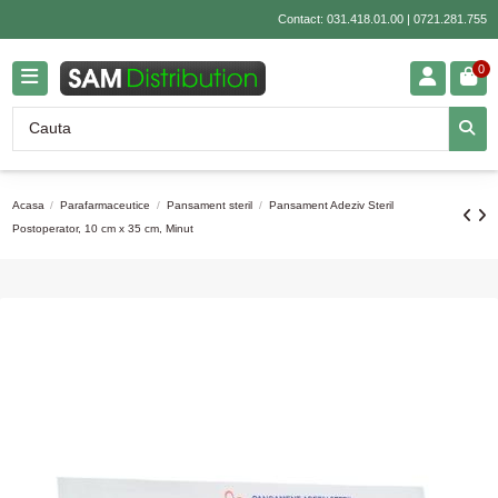
Contact:
031.418.01.00
|
0721.281.755
0
Acasa
Parafarmaceutice
Pansament steril
Pansament Adeziv Steril
Postoperator, 10 cm x 35 cm, Minut