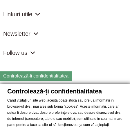
Linkuri utile
Newsletter
Follow us
Controlează-ți confidențialitatea
Controlează-ți confidențialitatea
Copyright
2026 samdistribution.ro - Magazin online cu Produse
Naturiste & BIO
Când vizitați un site web, acesta poate stoca sau prelua informații în
browser-ul dvs., mai ales sub forma "cookies". Aceste informații, care ar
SAM DISTRIBUTION S.R.L.
- Cod fiscal: RO14935035, Registrul
putea fi despre dvs., despre preferințele dvs. sau despre dispozitivul dvs.
Comertului: J40/10004/2002, Adresa: Str. Dimieni, nr. 7, Bucuresti,
de internet (computere, tablete sau mobile), sunt utilizate în cea mai mare
sector 5.
parte pentru a face ca site-ul să funcționeze așa cum vă așteptați.