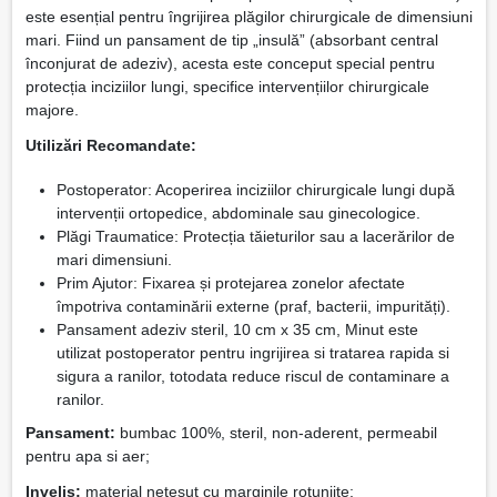
este esențial pentru îngrijirea plăgilor chirurgicale de dimensiuni
mari. Fiind un pansament de tip „insulă” (absorbant central
înconjurat de adeziv), acesta este conceput special pentru
protecția inciziilor lungi, specifice intervențiilor chirurgicale
majore.
Utilizări Recomandate:
Postoperator: Acoperirea inciziilor chirurgicale lungi după
intervenții ortopedice, abdominale sau ginecologice.
Plăgi Traumatice: Protecția tăieturilor sau a lacerărilor de
mari dimensiuni.
Prim Ajutor: Fixarea și protejarea zonelor afectate
împotriva contaminării externe (praf, bacterii, impurități).
Pansament adeziv steril, 10 cm x 35 cm, Minut este
utilizat postoperator pentru ingrijirea si tratarea rapida si
sigura a ranilor, totodata reduce riscul de contaminare a
ranilor.
Pansament:
bumbac 100%, steril, non-aderent, permeabil
pentru apa si aer;
Invelis:
material netesut cu marginile rotunjite;